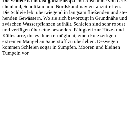
Die Schleie ist in fast ganz Euro­pa
, mit Aus­nah­me von Grie­
chen­land, Schott­land und Nord­skan­di­na­vi­en anzu­tref­fen.
Die Schleie lebt über­wie­gend in lang­sam flie­ßen­den und ste­
hen­den Gewäs­sern. Wo sie sich bevor­zugt in Grund­nä­he und
zwi­schen Was­ser­pflan­zen auf­hält. Schlei­en sind sehr robust
und ver­fü­gen über eine beson­de­re Fähig­keit zur Hit­ze- und
Käl­te­star­re, die es ihnen ermög­licht, einen kurz­zei­ti­gen
extre­men Man­gel an Sau­er­stoff zu über­le­ben. Des­we­gen
kom­men Schlei­en sogar in Sümp­fen, Moo­ren und klei­nen
Tüm­peln vor.