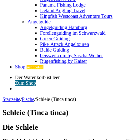
Panama Fishing Lodge
Iceland Angling Travel
Kingfish Westcoast Adventure Tours
Angelguide
Angelguiding Hamburg
Forellenguiding im Schwarzwald
Green Guiding
Pike-Attack Angeltouren
Baltic Guiding
beisszeit.com by Sascha Weiher
Rügenfishing by Kaiser
Shop
supporten
Warenkorb
Der Warenkorb ist leer.
ansehen
Zum Shop
Anmelden
Startseite
/
Fische
/
Schleie (Tinca tinca)
Schleie (Tinca tinca)
Die Schleie