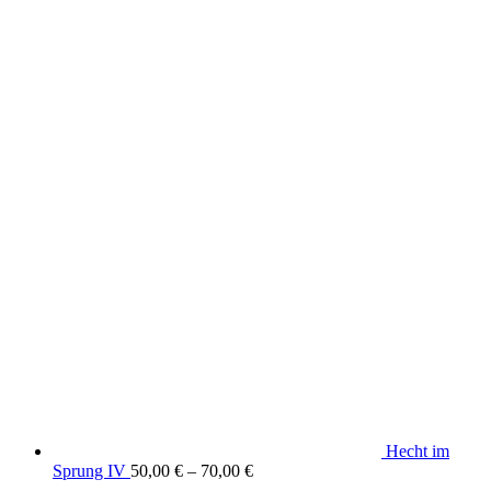
Produkte aus dem DaF Shop
Hecht im
Sprung IV
50,00
€
–
70,00
€