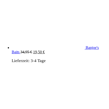
Banjoe's
Ursprünglicher
Aktueller
Baits
34,95
€
19,50
€
Preis
Preis
Lieferzeit:
3-4 Tage
war:
ist:
34,95 €
19,50 €.