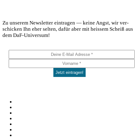
DaF Newsletter
Zu unse­rem News­let­ter ein­tra­gen — kei­ne Angst, wir ver­
schi­cken Ihn eher sel­ten, dafür aber mit heis­sem Scheiß aus
dem DaF-Universum!
Social
Facebook
Pinterest
YouTube
Instagram
Spotify
TikTok
WhatsApp