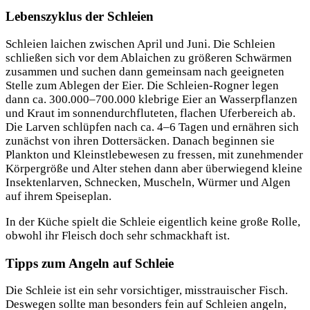
Lebenszyklus der Schleien
Schlei­en lai­chen zwi­schen April und Juni. Die Schlei­en
schlie­ßen sich vor dem Ablai­chen zu grö­ße­ren Schwär­men
zusam­men und suchen dann gemein­sam nach geeig­ne­ten
Stel­le zum Able­gen der Eier. Die Schlei­en-Rogner legen
dann ca. 300.000–700.000 kleb­ri­ge Eier an Was­ser­pflan­zen
und Kraut im son­nen­durch­flu­te­ten, fla­chen Ufer­be­reich ab.
Die Lar­ven schlüp­fen nach ca. 4–6 Tagen und ernäh­ren sich
zunächst von ihren Dot­ter­sä­cken. Danach begin­nen sie
Plank­ton und Kleinst­le­be­we­sen zu fres­sen, mit zuneh­men­der
Kör­per­grö­ße und Alter ste­hen dann aber über­wie­gend klei­ne
Insek­ten­lar­ven, Schne­cken, Muscheln, Wür­mer und Algen
auf ihrem Speiseplan.
In der Küche spielt die Schleie eigent­lich kei­ne gro­ße Rol­le,
obwohl ihr Fleisch doch sehr schmack­haft ist.
Tipps zum Angeln auf Schleie
Die Schleie ist ein sehr vor­sich­ti­ger, miss­traui­scher Fisch.
Des­we­gen soll­te man beson­ders fein auf Schlei­en angeln,