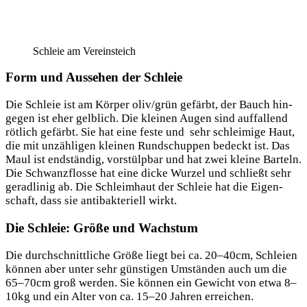
Schleie am Vereinsteich
Form und Aussehen der Schleie
Die Schleie ist am Kör­per oliv/grün gefärbt, der Bauch hin­
ge­gen ist eher gelb­lich. Die klei­nen Augen sind auf­fal­lend
röt­lich gefärbt. Sie hat eine fes­te und sehr schlei­mi­ge Haut,
die mit unzäh­li­gen klei­nen Rund­schup­pen bedeckt ist. Das
Maul ist end­stän­dig, vor­stülp­bar und hat zwei klei­ne Barteln.
Die Schwanz­flos­se hat eine dicke Wur­zel und schließt sehr
gerad­li­nig ab. Die Schleim­haut der Schleie hat die Eigen­
schaft, dass sie anti­bak­te­ri­ell wirkt.
Die Schleie: Größe und Wachstum
Die durch­schnitt­li­che Grö­ße liegt bei ca. 20–40cm, Schlei­en
kön­nen aber unter sehr güns­ti­gen Umstän­den auch um die
65–70cm groß wer­den. Sie kön­nen ein Gewicht von etwa 8–
10kg und ein Alter von ca. 15–20 Jah­ren erreichen.