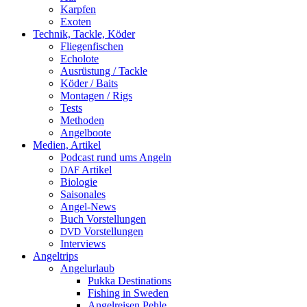
Karpfen
Exoten
Technik, Tackle, Köder
Fliegenfischen
Echolote
Ausrüstung / Tackle
Köder / Baits
Montagen / Rigs
Tests
Methoden
Angelboote
Medien, Artikel
Podcast rund ums Angeln
Artikel
DAF
Biologie
Saisonales
Angel-News
Buch Vorstellungen
Vorstellungen
DVD
Interviews
Angeltrips
Angelurlaub
Pukka Destinations
Fishing in Sweden
Angelreisen Pehle