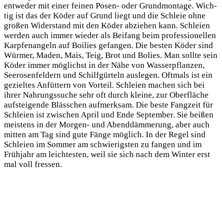
ent­we­der mit einer fei­nen Posen- oder Grund­mon­ta­ge. Wich­
tig ist das der Köder auf Grund liegt und die Schleie ohne
gro­ßen Wider­stand mit den Köder abzie­hen kann. Schlei­en
wer­den auch immer wie­der als Bei­fang beim pro­fes­sio­nel­len
Karp­fen­an­geln auf Boi­lies gefan­gen. Die bes­ten Köder sind
Wür­mer, Maden, Mais, Teig, Brot und Bolies. Man soll­te sein
Köder immer mög­lichst in der Nähe von Was­ser­pflan­zen,
See­ro­sen­fel­dern und Schilf­gür­teln aus­le­gen. Oft­mals ist ein
geziel­tes Anfüt­tern von Vor­teil. Schlei­en machen sich bei
ihrer Nah­rungs­su­che sehr oft durch klei­ne, zur Ober­flä­che
auf­stei­gen­de Bläss­chen auf­merk­sam. Die bes­te Fang­zeit für
Schlei­en ist zwi­schen April und Ende Sep­tem­ber. Sie bei­ßen
meis­tens in der Mor­gen- und Abend­däm­me­rung, aber auch
mit­ten am Tag sind gute Fän­ge mög­lich. In der Regel sind
Schlei­en im Som­mer am schwie­rigs­ten zu fan­gen und im
Früh­jahr am leich­tes­ten, weil sie sich nach dem Win­ter erst
mal voll fressen.