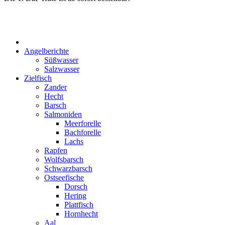
Start
Angelberichte
Süßwasser
Salzwasser
Zielfisch
Zander
Hecht
Barsch
Salmoniden
Meerforelle
Bachforelle
Lachs
Rapfen
Wolfsbarsch
Schwarzbarsch
Ostseefische
Dorsch
Hering
Plattfisch
Hornhecht
Aal