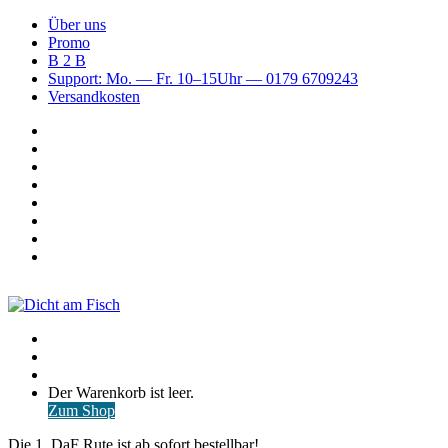
Über uns
Promo
B 2 B
Support: Mo. — Fr. 10–15Uhr — 0179 6709243
Versandkosten
Suchen
nach
WhatsApp
TikTok
Spotify
Instagram
YouTube
Pinterest
Facebook
Menü
Suchen
nach
Anmelden
Warenkorb
Der Warenkorb ist leer.
ansehen
Zum Shop
Die 1. DaF Rute ist ab sofort bestellbar!