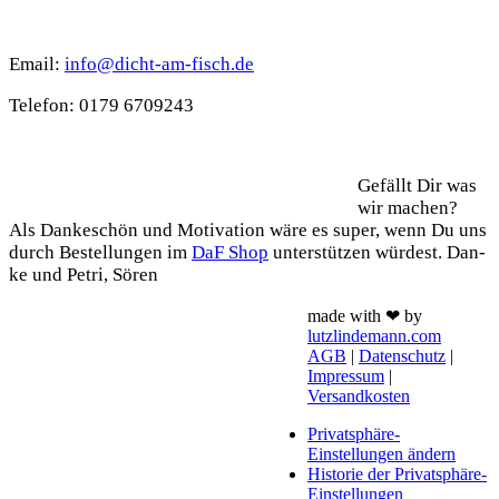
Kontakt
Email:
info@dicht-am-fisch.de
Tele­fon: 0179 6709243
Support
Gefällt Dir was
wir machen?
Als Dan­ke­schön und Moti­va­ti­on wäre es super, wenn Du uns
durch Bestel­lun­gen im
DaF Shop
unter­stüt­zen wür­dest. Dan­
ke und Petri, Sören
made with ❤ by
lutzlindemann.com
AGB
|
Datenschutz
|
Impressum
|
Versandkosten
Privatsphäre-
Einstellungen ändern
Historie der Privatsphäre-
Einstellungen