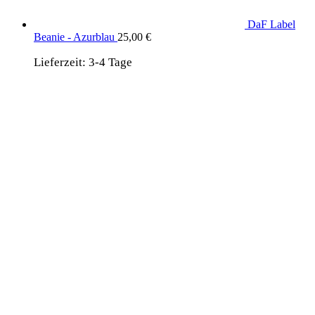
DaF Label
Beanie - Azurblau
25,00
€
Lieferzeit:
3-4 Tage
wird unterstützt von:
DAF