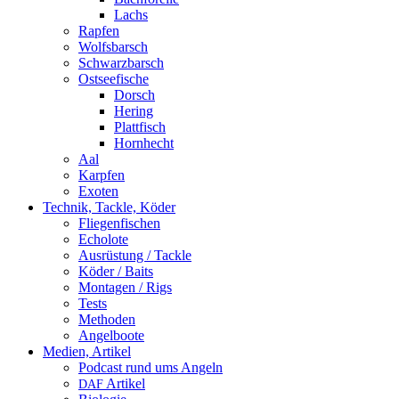
Lachs
Rapfen
Wolfsbarsch
Schwarzbarsch
Ostseefische
Dorsch
Hering
Plattfisch
Hornhecht
Aal
Karpfen
Exoten
Technik, Tackle, Köder
Fliegenfischen
Echolote
Ausrüstung / Tackle
Köder / Baits
Montagen / Rigs
Tests
Methoden
Angelboote
Medien, Artikel
Podcast rund ums Angeln
Artikel
DAF