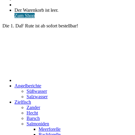
nach
Anmelden
Warenkorb
Der Warenkorb ist leer.
ansehen
Zum Shop
Die 1. DaF Rute ist ab sofort bestellbar!
Start
Angelberichte
Süßwasser
Salzwasser
Zielfisch
Zander
Hecht
Barsch
Salmoniden
Meerforelle
Bachforelle