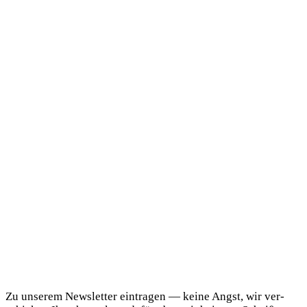
DaF Newsletter
Zu unse­rem News­let­ter ein­tra­gen — kei­ne Angst, wir ver­