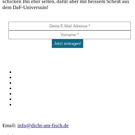
schi­cken Ihn eher sel­ten, dafür aber mit heis­sem Scheiß aus
dem DaF-Universum!
Social
Facebook
Pinterest
YouTube
Instagram
Spotify
TikTok
WhatsApp
Kontakt
Email:
info@dicht-am-fisch.de