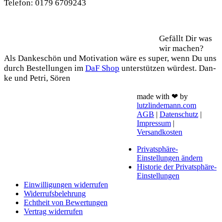
Tele­fon: 0179 6709243
Support
Gefällt Dir was
wir machen?
Als Dan­ke­schön und Moti­va­ti­on wäre es super, wenn Du uns
durch Bestel­lun­gen im
DaF Shop
unter­stüt­zen wür­dest. Dan­
ke und Petri, Sören
made with ❤ by
lutzlindemann.com
AGB
|
Datenschutz
|
Impressum
|
Versandkosten
Privatsphäre-
Einstellungen ändern
Historie der Privatsphäre-
Einstellungen
Einwilligungen widerrufen
Widerrufsbelehrung
Echtheit von Bewertungen
Vertrag widerrufen