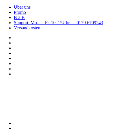
Über uns
Promo
B 2 B
Support: Mo. — Fr. 10–15Uhr — 0179 6709243
Versandkosten
Suchen
nach
WhatsApp
TikTok
Spotify
Instagram
YouTube
Pinterest
Facebook
Menü
Suchen