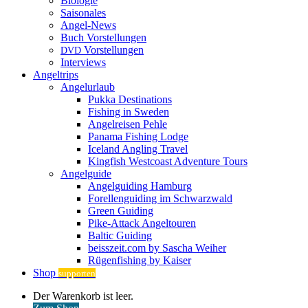
Biologie
Saisonales
Angel-News
Buch Vorstellungen
Vorstellungen
DVD
Interviews
Angeltrips
Angelurlaub
Pukka Destinations
Fishing in Sweden
Angelreisen Pehle
Panama Fishing Lodge
Iceland Angling Travel
Kingfish Westcoast Adventure Tours
Angelguide
Angelguiding Hamburg
Forellenguiding im Schwarzwald
Green Guiding
Pike-Attack Angeltouren
Baltic Guiding
beisszeit.com by Sascha Weiher
Rügenfishing by Kaiser
Shop
supporten
Warenkorb
Der Warenkorb ist leer.
ansehen