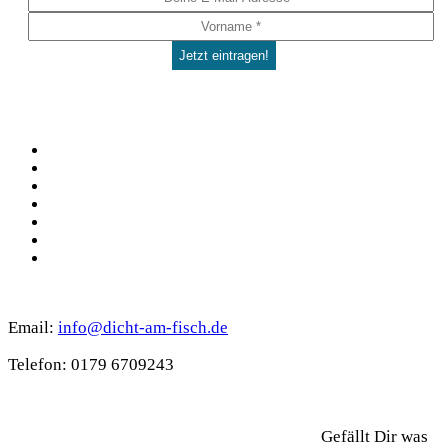
Social
Facebook
Pinterest
YouTube
Instagram
Spotify
TikTok
WhatsApp
Kontakt
Email:
info@dicht-am-fisch.de
Tele­fon: 0179 6709243
Support
Gefällt Dir was