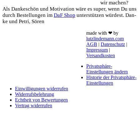
wir machen?
Als Dan­ke­schön und Moti­va­ti­on wäre es super, wenn Du uns
durch Bestel­lun­gen im
DaF Shop
unter­stüt­zen wür­dest. Dan­
ke und Petri, Sören
made with ❤ by
lutzlindemann.com
AGB
|
Datenschutz
|
Impressum
|
Versandkosten
Privatsphäre-
Einstellungen ändern
Historie der Privatsphäre-
Einstellungen
Einwilligungen widerrufen
Widerrufsbelehrung
Echtheit von Bewertungen
Vertrag widerrufen
Schaltfläche
"Zurück
zum
Anfang"