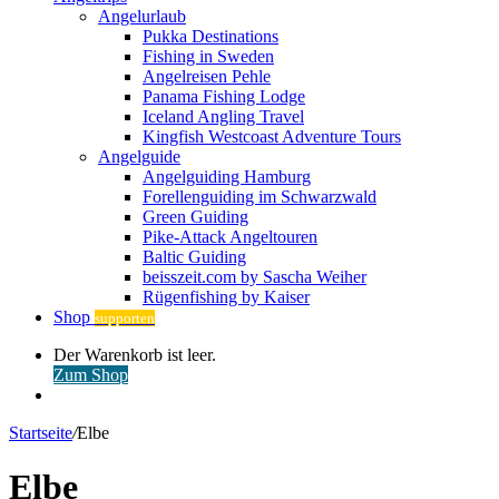
Angelurlaub
Pukka Destinations
Fishing in Sweden
Angelreisen Pehle
Panama Fishing Lodge
Iceland Angling Travel
Kingfish Westcoast Adventure Tours
Angelguide
Angelguiding Hamburg
Forellenguiding im Schwarzwald
Green Guiding
Pike-Attack Angeltouren
Baltic Guiding
beisszeit.com by Sascha Weiher
Rügenfishing by Kaiser
Shop
supporten
Warenkorb
Der Warenkorb ist leer.
ansehen
Zum Shop
Anmelden
Startseite
/
Elbe
Elbe