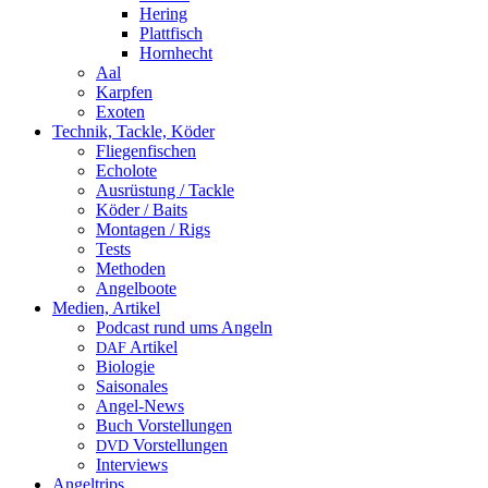
Hering
Plattfisch
Hornhecht
Aal
Karpfen
Exoten
Technik, Tackle, Köder
Fliegenfischen
Echolote
Ausrüstung / Tackle
Köder / Baits
Montagen / Rigs
Tests
Methoden
Angelboote
Medien, Artikel
Podcast rund ums Angeln
Artikel
DAF
Biologie
Saisonales
Angel-News
Buch Vorstellungen
Vorstellungen
DVD
Interviews
Angeltrips