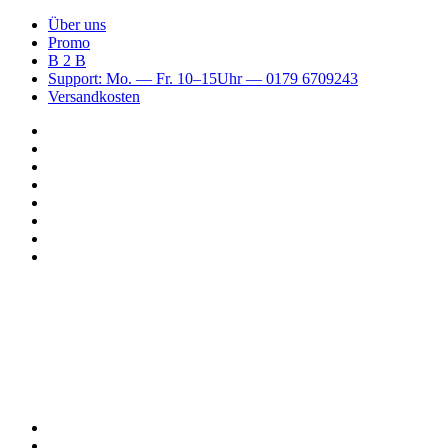
Über uns
Promo
B 2 B
Support: Mo. — Fr. 10–15Uhr — 0179 6709243
Versandkosten
Suchen
nach
WhatsApp
TikTok
Spotify
Instagram
YouTube
Pinterest
Facebook
Menü
Suchen