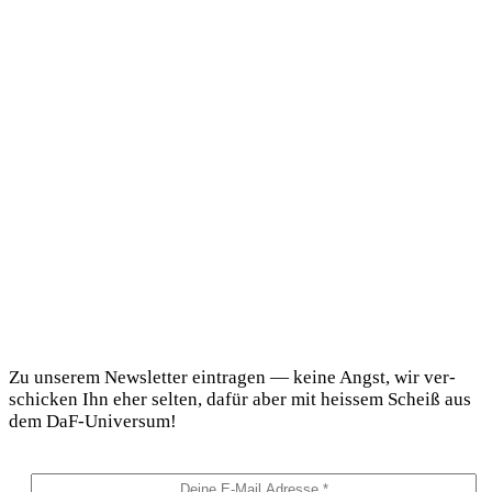
DaF Newsletter
Zu unse­rem News­let­ter ein­tra­gen — kei­ne Angst, wir ver­
schi­cken Ihn eher sel­ten, dafür aber mit heis­sem Scheiß aus
dem DaF-Universum!