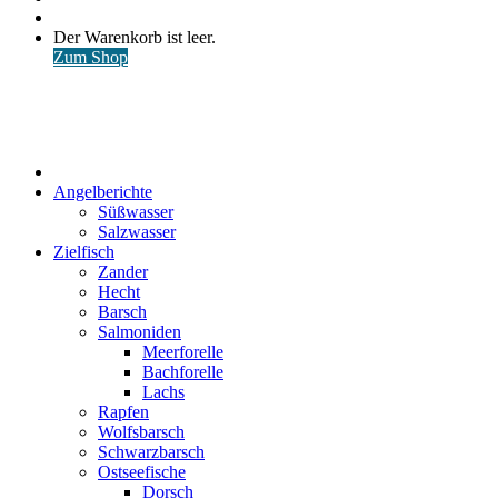
nach
Anmelden
Warenkorb
Der Warenkorb ist leer.
ansehen
Zum Shop
Start
Angelberichte
Süßwasser
Salzwasser
Zielfisch
Zander
Hecht
Barsch
Salmoniden
Meerforelle
Bachforelle
Lachs
Rapfen
Wolfsbarsch
Schwarzbarsch
Ostseefische
Dorsch