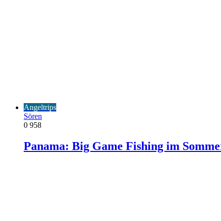
Angeltrips
Sören
0
958
Panama: Big Game Fishing im Somme