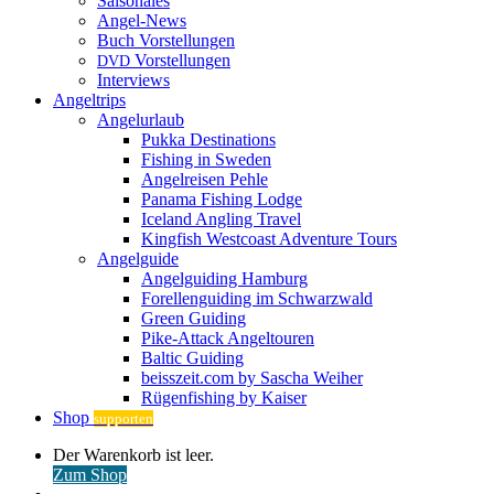
Saisonales
Angel-News
Buch Vorstellungen
Vorstellungen
DVD
Interviews
Angeltrips
Angelurlaub
Pukka Destinations
Fishing in Sweden
Angelreisen Pehle
Panama Fishing Lodge
Iceland Angling Travel
Kingfish Westcoast Adventure Tours
Angelguide
Angelguiding Hamburg
Forellenguiding im Schwarzwald
Green Guiding
Pike-Attack Angeltouren
Baltic Guiding
beisszeit.com by Sascha Weiher
Rügenfishing by Kaiser
Shop
supporten
Warenkorb
Der Warenkorb ist leer.
ansehen
Zum Shop
Anmelden