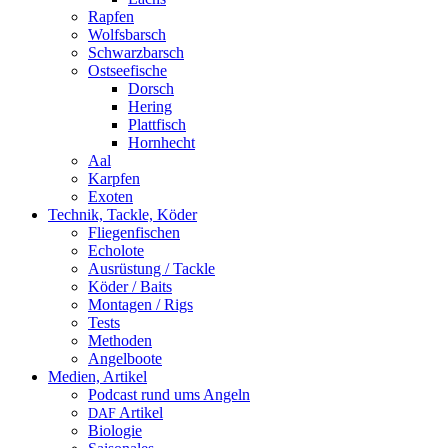
Rapfen
Wolfsbarsch
Schwarzbarsch
Ostseefische
Dorsch
Hering
Plattfisch
Hornhecht
Aal
Karpfen
Exoten
Technik, Tackle, Köder
Fliegenfischen
Echolote
Ausrüstung / Tackle
Köder / Baits
Montagen / Rigs
Tests
Methoden
Angelboote
Medien, Artikel
Podcast rund ums Angeln
Artikel
DAF
Biologie