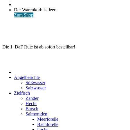
nach
Anmelden
Warenkorb
Der Warenkorb ist leer.
ansehen
Zum Shop
Die 1. DaF Rute ist ab sofort bestellbar!
Start
Angelberichte
Süßwasser
Salzwasser
Zielfisch
Zander
Hecht
Barsch
Salmoniden
Meerforelle
Bachforelle
Lachs