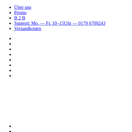
Über uns
Promo
B 2 B
Support: Mo. — Fr. 10–15Uhr — 0179 6709243
Versandkosten
Suchen
nach
WhatsApp
TikTok
Spotify
Instagram
YouTube
Pinterest
Facebook
Menü
Suchen