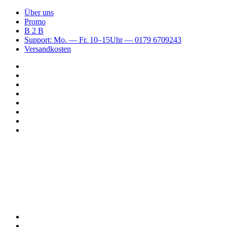
Über uns
Promo
B 2 B
Support: Mo. — Fr. 10–15Uhr — 0179 6709243
Versandkosten
Suchen
nach
WhatsApp
TikTok
Spotify
Instagram
YouTube
Pinterest
Facebook
Menü
Suchen