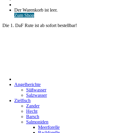
nach
Anmelden
Warenkorb
Der Warenkorb ist leer.
ansehen
Zum Shop
Die 1. DaF Rute ist ab sofort bestellbar!
Start
Angelberichte
Süßwasser
Salzwasser
Zielfisch
Zander
Hecht
Barsch
Salmoniden
Meerforelle
Bachforelle