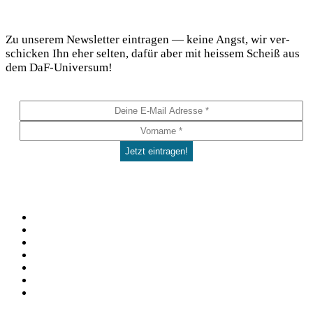
DaF Newsletter
Zu unse­rem News­let­ter ein­tra­gen — kei­ne Angst, wir ver­
schi­cken Ihn eher sel­ten, dafür aber mit heis­sem Scheiß aus
dem DaF-Universum!
Social
Facebook
Pinterest
YouTube
Instagram
Spotify
TikTok
WhatsApp