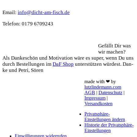
Kontakt
Email:
info@dicht-am-fisch.de
Tele­fon: 0179 6709243
Support
Gefällt Dir was
wir machen?
Als Dan­ke­schön und Moti­va­ti­on wäre es super, wenn Du uns
durch Bestel­lun­gen im
DaF Shop
unter­stüt­zen wür­dest. Dan­
ke und Petri, Sören
made with ❤ by
lutzlindemann.com
AGB
|
Datenschutz
|
Impressum
|
Versandkosten
Privatsphäre-
Einstellungen ändern
Historie der Privatsphäre-
Einstellungen
Einwilligungen widerrufen