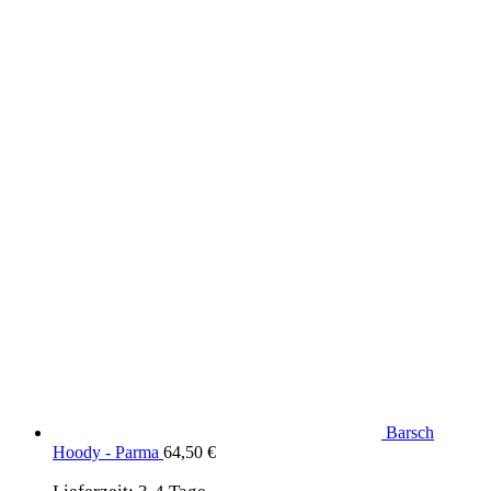
Produkte aus dem DaF Shop
Barsch
Hoody - Parma
64,50
€