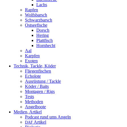
Lachs
Rapfen
Wolfsbarsch
Schwarzbarsch
Ostseefische
Dorsch
Hering
Plattfisch
Hornhecht
Aal
Karpfen
Exoten
Technik, Tackle, Köder
Fliegenfischen
Echolote
Ausrüstung / Tackle
Köder / Baits
Montagen / Rigs
Tests
Methoden
Angelboote
Medien, Artikel
Podcast rund ums Angeln
Artikel
DAF