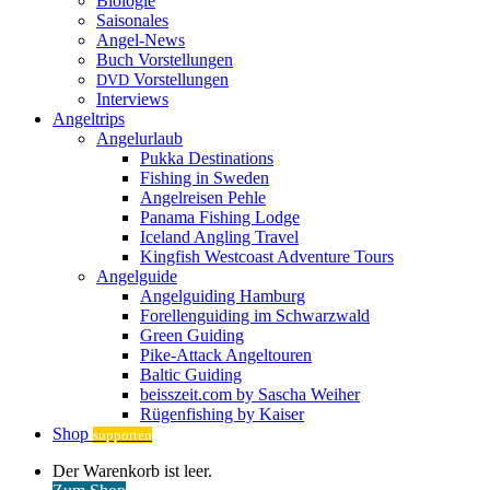
Biologie
Saisonales
Angel-News
Buch Vorstellungen
Vorstellungen
DVD
Interviews
Angeltrips
Angelurlaub
Pukka Destinations
Fishing in Sweden
Angelreisen Pehle
Panama Fishing Lodge
Iceland Angling Travel
Kingfish Westcoast Adventure Tours
Angelguide
Angelguiding Hamburg
Forellenguiding im Schwarzwald
Green Guiding
Pike-Attack Angeltouren
Baltic Guiding
beisszeit.com by Sascha Weiher
Rügenfishing by Kaiser
Shop
supporten
Warenkorb
Der Warenkorb ist leer.
ansehen