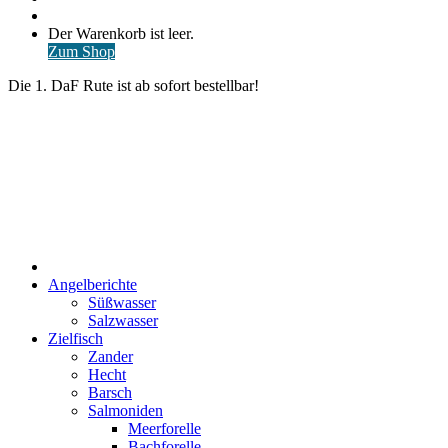
nach
Anmelden
Warenkorb
Der Warenkorb ist leer.
ansehen
Zum Shop
Die 1. DaF Rute ist ab sofort bestellbar!
Start
Angelberichte
Süßwasser
Salzwasser
Zielfisch
Zander
Hecht
Barsch
Salmoniden
Meerforelle
Bachforelle