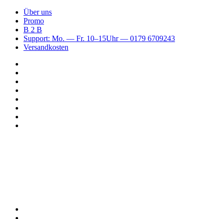
Über uns
Promo
B 2 B
Support: Mo. — Fr. 10–15Uhr — 0179 6709243
Versandkosten
Suchen
nach
WhatsApp
TikTok
Spotify
Instagram
YouTube
Pinterest
Facebook
Menü
Suchen