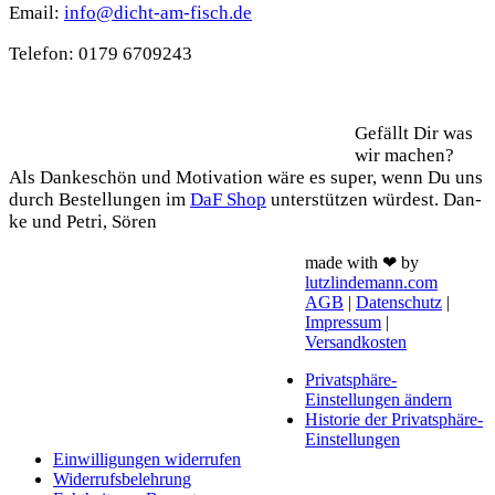
Email:
info@dicht-am-fisch.de
Tele­fon: 0179 6709243
Support
Gefällt Dir was
wir machen?
Als Dan­ke­schön und Moti­va­ti­on wäre es super, wenn Du uns
durch Bestel­lun­gen im
DaF Shop
unter­stüt­zen wür­dest. Dan­
ke und Petri, Sören
made with ❤ by
lutzlindemann.com
AGB
|
Datenschutz
|
Impressum
|
Versandkosten
Privatsphäre-
Einstellungen ändern
Historie der Privatsphäre-
Einstellungen
Einwilligungen widerrufen
Widerrufsbelehrung