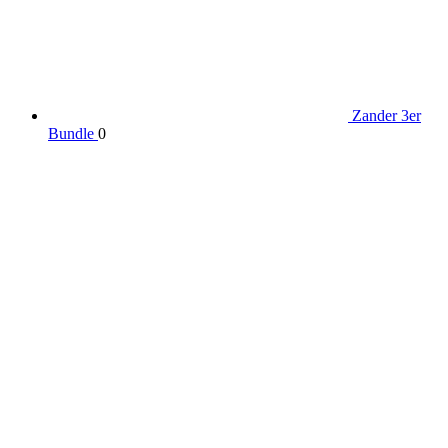
Zander 3er
Bundle
0
wird unterstützt von:
DAF