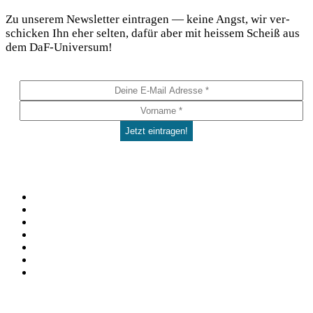
Zu unse­rem News­let­ter ein­tra­gen — kei­ne Angst, wir ver­
schi­cken Ihn eher sel­ten, dafür aber mit heis­sem Scheiß aus
dem DaF-Universum!
Social
Facebook
Pinterest
YouTube
Instagram
Spotify
TikTok
WhatsApp
Kontakt