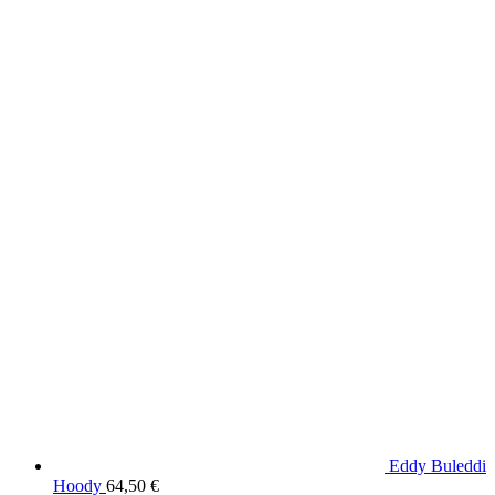
Produkte aus dem DaF Shop
Eddy Buleddi
Hoody
64,50
€