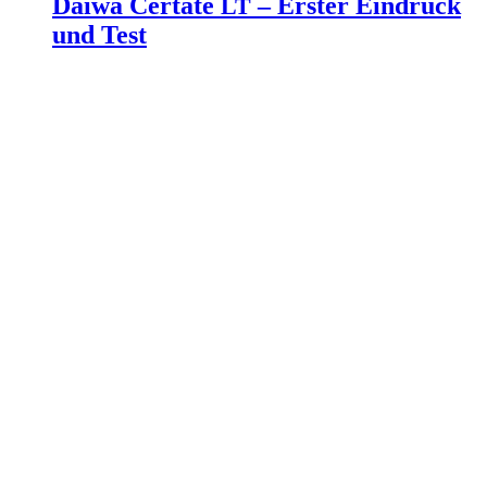
Daiwa Certate
– Erster Eindruck
LT
und Test