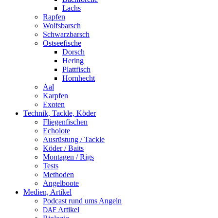
Lachs
Rapfen
Wolfsbarsch
Schwarzbarsch
Ostseefische
Dorsch
Hering
Plattfisch
Hornhecht
Aal
Karpfen
Exoten
Technik, Tackle, Köder
Fliegenfischen
Echolote
Ausrüstung / Tackle
Köder / Baits
Montagen / Rigs
Tests
Methoden
Angelboote
Medien, Artikel
Podcast rund ums Angeln
Artikel
DAF