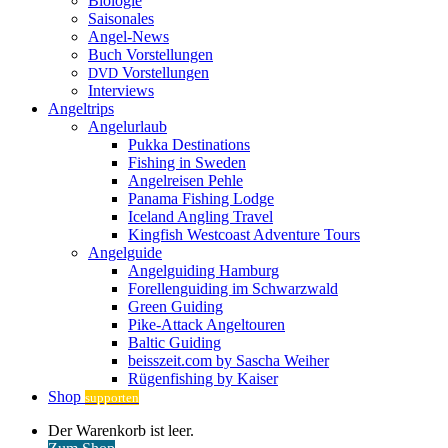
Biologie
Saisonales
Angel-News
Buch Vorstellungen
Vorstellungen
DVD
Interviews
Angeltrips
Angelurlaub
Pukka Destinations
Fishing in Sweden
Angelreisen Pehle
Panama Fishing Lodge
Iceland Angling Travel
Kingfish Westcoast Adventure Tours
Angelguide
Angelguiding Hamburg
Forellenguiding im Schwarzwald
Green Guiding
Pike-Attack Angeltouren
Baltic Guiding
beisszeit.com by Sascha Weiher
Rügenfishing by Kaiser
Shop
supporten
Warenkorb
Der Warenkorb ist leer.
ansehen