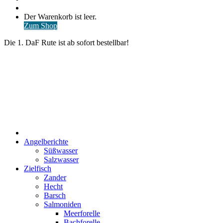
nach
Anmelden
Warenkorb
Der Warenkorb ist leer.
ansehen
Zum Shop
Die 1. DaF Rute ist ab sofort bestellbar!
Start
Angelberichte
Süßwasser
Salzwasser
Zielfisch
Zander
Hecht
Barsch
Salmoniden
Meerforelle
Bachforelle