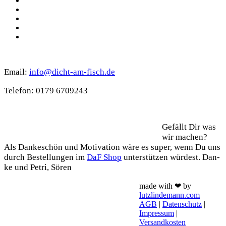
Instagram
Spotify
TikTok
WhatsApp
Kontakt
Email:
info@dicht-am-fisch.de
Tele­fon: 0179 6709243
Support
Gefällt Dir was
wir machen?
Als Dan­ke­schön und Moti­va­ti­on wäre es super, wenn Du uns
durch Bestel­lun­gen im
DaF Shop
unter­stüt­zen wür­dest. Dan­
ke und Petri, Sören
made with ❤ by
lutzlindemann.com
AGB
|
Datenschutz
|
Impressum
|
Versandkosten