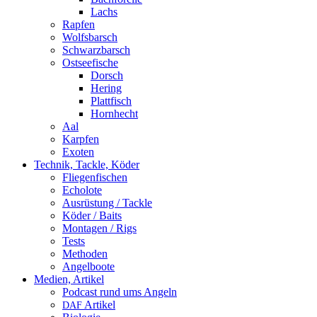
Lachs
Rapfen
Wolfsbarsch
Schwarzbarsch
Ostseefische
Dorsch
Hering
Plattfisch
Hornhecht
Aal
Karpfen
Exoten
Technik, Tackle, Köder
Fliegenfischen
Echolote
Ausrüstung / Tackle
Köder / Baits
Montagen / Rigs
Tests
Methoden
Angelboote
Medien, Artikel
Podcast rund ums Angeln
Artikel
DAF