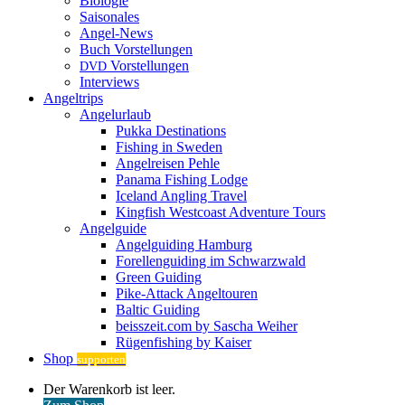
Biologie
Saisonales
Angel-News
Buch Vorstellungen
Vorstellungen
DVD
Interviews
Angeltrips
Angelurlaub
Pukka Destinations
Fishing in Sweden
Angelreisen Pehle
Panama Fishing Lodge
Iceland Angling Travel
Kingfish Westcoast Adventure Tours
Angelguide
Angelguiding Hamburg
Forellenguiding im Schwarzwald
Green Guiding
Pike-Attack Angeltouren
Baltic Guiding
beisszeit.com by Sascha Weiher
Rügenfishing by Kaiser
Shop
supporten
Warenkorb
Der Warenkorb ist leer.
ansehen