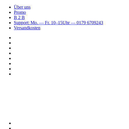
Über uns
Promo
B 2 B
Support: Mo. — Fr. 10–15Uhr — 0179 6709243
Versandkosten
Suchen
nach
WhatsApp
TikTok
Spotify
Instagram
YouTube
Pinterest
Facebook
Menü
Suchen