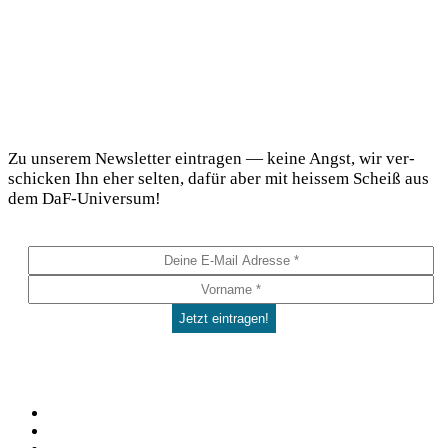
DaF Newsletter
Zu unse­rem News­let­ter ein­tra­gen — kei­ne Angst, wir ver­
schi­cken Ihn eher sel­ten, dafür aber mit heis­sem Scheiß aus
dem DaF-Universum!
Social
Facebook
Pinterest
YouTube