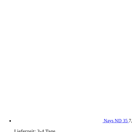
Wolfsbarsch Trip-Willst du mit?
Produkte aus dem DaF Shop
Nays ND 35
7
Lieferzeit:
3-4 Tage