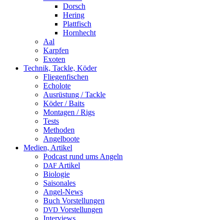
Dorsch
Hering
Plattfisch
Hornhecht
Aal
Karpfen
Exoten
Technik, Tackle, Köder
Fliegenfischen
Echolote
Ausrüstung / Tackle
Köder / Baits
Montagen / Rigs
Tests
Methoden
Angelboote
Medien, Artikel
Podcast rund ums Angeln
Artikel
DAF
Biologie
Saisonales
Angel-News
Buch Vorstellungen
Vorstellungen
DVD
Interviews