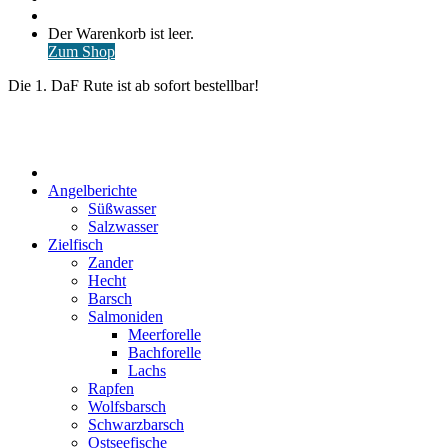
nach
Anmelden
Warenkorb
Der Warenkorb ist leer.
ansehen
Zum Shop
Die 1. DaF Rute ist ab sofort bestellbar!
Start
Angelberichte
Süßwasser
Salzwasser
Zielfisch
Zander
Hecht
Barsch
Salmoniden
Meerforelle
Bachforelle
Lachs
Rapfen
Wolfsbarsch
Schwarzbarsch
Ostseefische