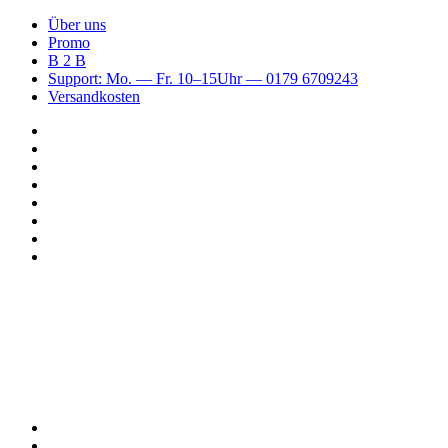
Über uns
Promo
B 2 B
Support: Mo. — Fr. 10–15Uhr — 0179 6709243
Versandkosten
Suchen
nach
WhatsApp
TikTok
Spotify
Instagram
YouTube
Pinterest
Facebook
Menü
Suchen