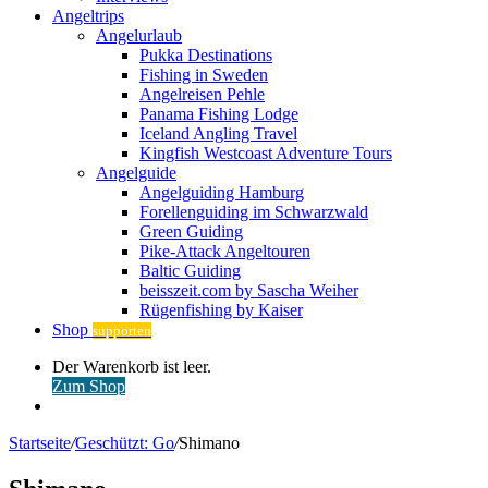
Angeltrips
Angelurlaub
Pukka Destinations
Fishing in Sweden
Angelreisen Pehle
Panama Fishing Lodge
Iceland Angling Travel
Kingfish Westcoast Adventure Tours
Angelguide
Angelguiding Hamburg
Forellenguiding im Schwarzwald
Green Guiding
Pike-Attack Angeltouren
Baltic Guiding
beisszeit.com by Sascha Weiher
Rügenfishing by Kaiser
Shop
supporten
Warenkorb
Der Warenkorb ist leer.
ansehen
Zum Shop
Anmelden
Startseite
/
Geschützt: Go
/
Shimano