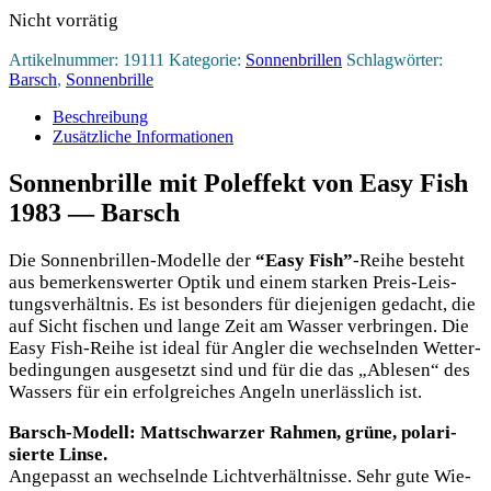
Nicht vorrätig
Artikelnummer:
19111
Kategorie:
Sonnenbrillen
Schlagwörter:
Barsch
,
Sonnenbrille
Beschreibung
Zusätzliche Informationen
Sonnenbrille mit Poleffekt von Easy Fish
1983 — Barsch
Die Son­nen­bril­len-Model­le der
“Easy Fish”
-Rei­he besteht
aus bemer­kens­wer­ter Optik und einem star­ken Preis-Leis­
tungs­ver­hält­nis. Es ist beson­ders für die­je­ni­gen gedacht, die
auf Sicht fischen und lan­ge Zeit am Was­ser ver­brin­gen. Die
Easy Fish-Rei­he ist ide­al für Ang­ler die wech­seln­den Wet­ter­
be­din­gun­gen aus­ge­setzt sind und für die das „Able­sen“ des
Was­sers für ein erfolg­rei­ches Angeln uner­läss­lich ist.
Barsch-Modell: Matt­schwar­zer Rah­men, grü­ne, pola­ri­
sier­te Linse.
Ange­passt an wech­seln­de Licht­ver­hält­nis­se. Sehr gute Wie­