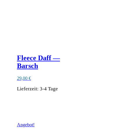
auf
der
Produktseite
gewählt
werden
Fleece Daff —
Barsch
29,00
€
Lieferzeit:
3-4 Tage
Ähnliche Produkte
Angebot!