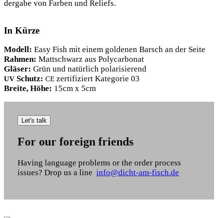
der­ga­be von Far­ben und Reliefs.
In Kürze
Modell:
Easy Fish mit einem gol­de­nen Barsch an der Seite
Rah­men:
Matt­schwarz aus Polycarbonat
Glä­ser:
Grün und natür­lich polarisierend
Schutz:
zer­ti­fi­ziert Kate­go­rie 03
UV
CE
Brei­te, Höhe:
15cm x 5cm
Let's talk
For our foreign friends
Having lan­guage pro­blems or the order pro­cess
issues? Drop us a line
info@dicht-am-fisch.de