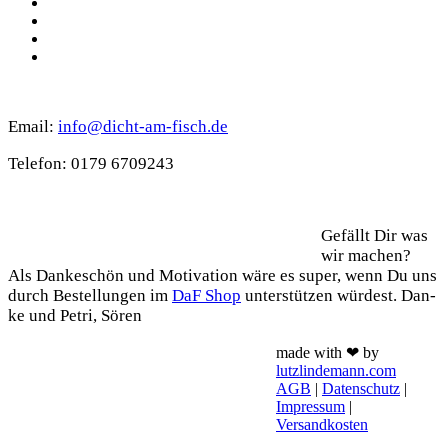
Instagram
Spotify
TikTok
WhatsApp
Kontakt
Email:
info@dicht-am-fisch.de
Tele­fon: 0179 6709243
Support
Gefällt Dir was
wir machen?
Als Dan­ke­schön und Moti­va­ti­on wäre es super, wenn Du uns
durch Bestel­lun­gen im
DaF Shop
unter­stüt­zen wür­dest. Dan­
ke und Petri, Sören
made with ❤ by
lutzlindemann.com
AGB
|
Datenschutz
|
Impressum
|
Versandkosten