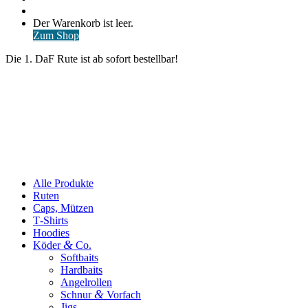
nach
Anmelden
Warenkorb
Der Warenkorb ist leer.
ansehen
Zum Shop
Die 1. DaF Rute ist ab sofort bestellbar!
Alle Produkte
Ruten
Caps, Mützen
T‑Shirts
Hoodies
&
Köder
Co.
Softbaits
Hardbaits
Angelrollen
&
Schnur
Vorfach
Jigs