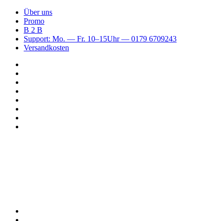
Über uns
Promo
B 2 B
Support: Mo. — Fr. 10–15Uhr — 0179 6709243
Versandkosten
Suchen
nach
WhatsApp
TikTok
Spotify
Instagram
YouTube
Pinterest
Facebook
Menü
Suchen