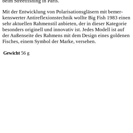
beim Street­fi­shing in Paris.
Mit der Ent­wick­lung von Pola­ri­sa­ti­ons­glä­sern mit bemer­
kens­wer­ter Anti­re­fle­xi­ons­tech­nik woll­te Big Fish 1983 einen
sehr aktu­el­len Rah­men­stil anbie­ten, der in die­ser Kate­go­rie
beson­ders ori­gi­nell und inno­va­tiv ist. Jedes Modell ist auf
der Außen­sei­te des Rah­mens mit dem Design eines gol­de­nen
Fisches, einem Sym­bol der Mar­ke, versehen.
Gewicht
56 g
Das könnte dir auch gefallen …