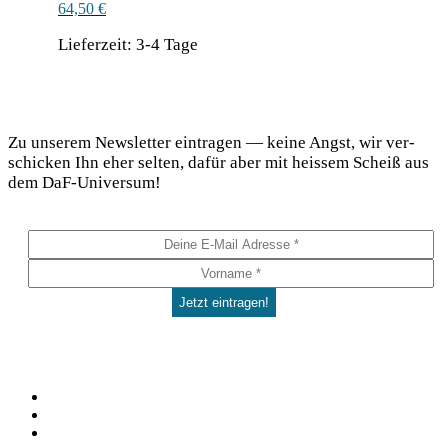
64,50
€
Lieferzeit:
3-4 Tage
Dieses
Produkt
DaF Newsletter
weist
mehrere
Zu unse­rem News­let­ter ein­tra­gen — kei­ne Angst, wir ver­
Varianten
schi­cken Ihn eher sel­ten, dafür aber mit heis­sem Scheiß aus
auf.
dem DaF-Universum!
Die
Optionen
können
auf
der
Produktseite
gewählt
werden
Social
Facebook
Pinterest
YouTube