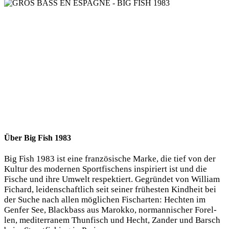
Über Big Fish 1983
Big Fish 1983 ist eine fran­zö­si­sche Mar­ke, die tief von der
Kul­tur des moder­nen Sport­fi­schens inspi­riert ist und die
Fische und ihre Umwelt respek­tiert. Gegrün­det von Wil­liam
Fichard, lei­den­schaft­lich seit sei­ner frü­hes­ten Kind­heit bei
der Suche nach allen mög­li­chen Fisch­ar­ten: Hech­ten im
Gen­fer See, Black­bass aus Marok­ko, nor­man­ni­scher Forel­
len, medi­ter­ra­nem Thun­fisch und Hecht, Zan­der und Barsch