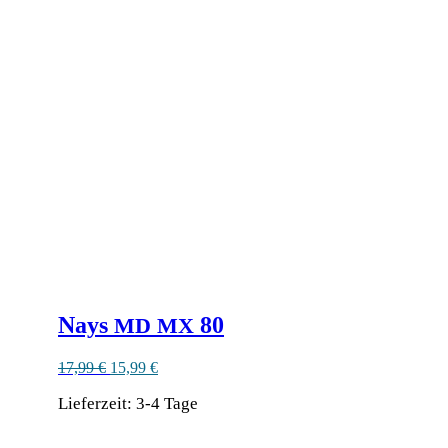
Nays
80
MD
MX
Ursprünglicher
Aktueller
17,99
€
15,99
€
Preis
Preis
Lieferzeit:
war:
3-4 Tage
ist:
17,99 €
15,99 €.
Dieses