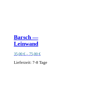
Barsch —
Leinwand
35,00
€
–
75,00
€
Lieferzeit:
7-8 Tage
Dieses
Produkt
weist
mehrere
Varianten
auf.
Die
Optionen
können