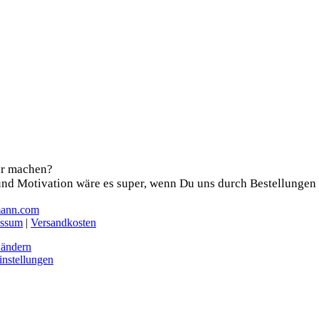
ir machen?
nd Moti­va­ti­on wäre es super, wenn Du uns durch Bestel­lun­ge
mann.com
essum
|
Versandkosten
 ändern
instellungen