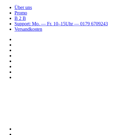
Über uns
Promo
B 2 B
Support: Mo. — Fr. 10–15Uhr — 0179 6709243
Versandkosten
Suchen
nach
WhatsApp
TikTok
Spotify
Instagram
YouTube
Pinterest
Facebook
Menü
Suchen