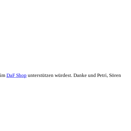
n im
DaF Shop
unter­stüt­zen wür­dest. Dan­ke und Petri, Sören