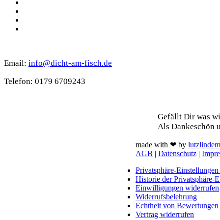
Instagram
Spotify
TikTok
WhatsApp
Kontakt
Email:
info@dicht-am-fisch.de
Tele­fon: 0179 6709243
Support
Gefällt Dir was w
Als Dan­ke­schön u
made with ❤ by
lutzlinde
AGB
|
Datenschutz
|
Impr
Privatsphäre-Einstellungen
Historie der Privatsphäre-E
Einwilligungen widerrufen
Widerrufsbelehrung
Echtheit von Bewertungen
Vertrag widerrufen