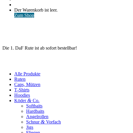
nach
Anmelden
Warenkorb
Der Warenkorb ist leer.
ansehen
Zum Shop
Die 1. DaF Rute ist ab sofort bestellbar!
Alle Produkte
Ruten
Caps, Mützen
T‑Shirts
Hoodies
&
Köder
Co.
Softbaits
Hardbaits
Angelrollen
&
Schnur
Vorfach
Jigs
Fliegen