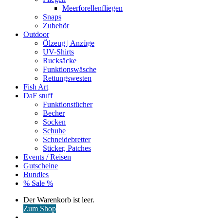
Meerforellenfliegen
Snaps
Zubehör
Outdoor
Ölzeug | Anzüge
UV-Shirts
Rucksäcke
Funktionswäsche
Rettungswesten
Fish Art
DaF stuff
Funktionstücher
Becher
Socken
Schuhe
Schneidebretter
Sticker, Patches
Events / Reisen
Gutscheine
Bundles
% Sale %
Warenkorb
Der Warenkorb ist leer.
ansehen
Zum Shop
Anmelden