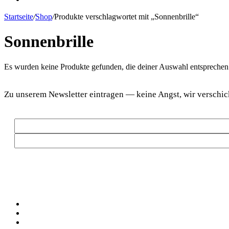
Startseite
/
Shop
/
Produkte verschlagwortet mit „Sonnenbrille“
Sonnenbrille
Es wur­den kei­ne Pro­duk­te gefun­den, die dei­ner Aus­wahl entsprechen
DaF Newsletter
Zu unse­rem News­let­ter ein­tra­gen — kei­ne Angst, wir ver­sc
Social
Facebook
Pinterest
YouTube