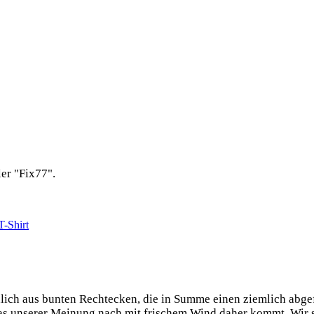
er "Fix77".
T-Shirt
ich aus bun­ten Recht­ecken, die in Sum­me einen ziem­lich abge­f
x, das unse­rer Mei­nung nach mit fri­schem Wind daher kommt. Wir 