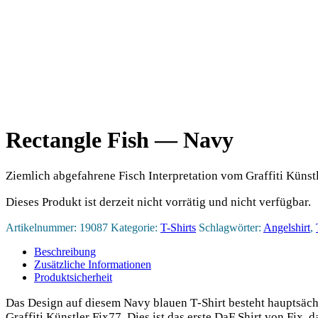
Rectangle Fish — Navy
Ziemlich abgefahrene Fisch Interpretation vom Graffiti Künstl
Dieses Produkt ist derzeit nicht vorrätig und nicht verfügbar.
Artikelnummer:
19087
Kategorie:
T-Shirts
Schlagwörter:
Angelshirt
,
Beschreibung
Zusätzliche Informationen
Produktsicherheit
Das Design auf die­sem Navy blau­en T‑Shirt besteht haupt­säch­l
Graf­fi­ti Künst­ler Fix77. Dies ist das ers­te DaF Shirt von Fi