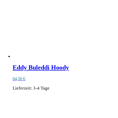
Eddy Buleddi Hoody
64,50
€
Lieferzeit:
3-4 Tage
Dieses
Ähnliche Produkte
Produkt
weist
mehrere
Varianten