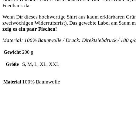
Feed­back da.
Wenn Dir die­ses hoch­wer­ti­ge Shirt aus kaum erklär­ba­ren Grün
zwei­wö­chi­gen Wider­rufs­frist). Das geweb­te Label am Saum mi
zeig es ein paar Fischen!
Mate­ri­al: 100% Baum­wol­le / Druck: Direkt­sieb­druck / 180 
Gewicht
200 g
S, M, L, XL, XXL
Größe
100% Baumwolle
Material
Das könnte dir auch gefallen …