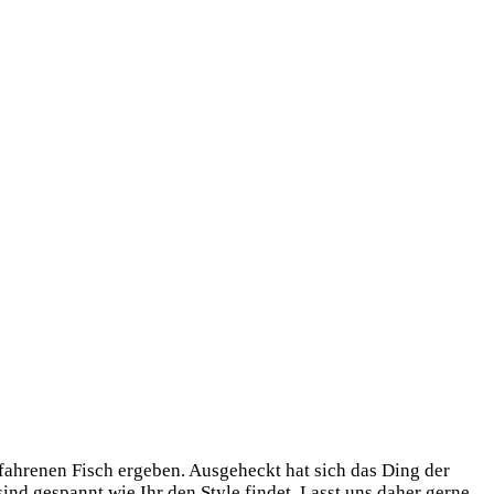
ah­re­nen Fisch erge­ben. Aus­ge­heckt hat sich das Ding der
sind gespannt wie Ihr den Style fin­det. Lasst uns daher ger­ne