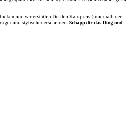
hi­cken und wir erstat­ten Dir den Kauf­preis (inner­halb der
­ger und sty­li­scher erschei­nen.
Schapp dir das Ding und