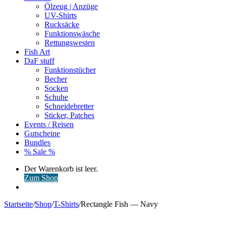
Ölzeug | Anzüge
UV-Shirts
Rucksäcke
Funktionswäsche
Rettungswesten
Fish Art
DaF stuff
Funktionstücher
Becher
Socken
Schuhe
Schneidebretter
Sticker, Patches
Events / Reisen
Gutscheine
Bundles
% Sale %
Warenkorb
Der Warenkorb ist leer.
ansehen
Zum Shop
Anmelden
Startseite
/
Shop
/
T-Shirts
/
Rectangle Fish — Navy