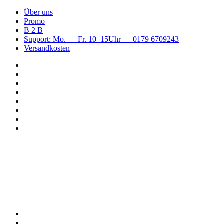
Über uns
Promo
B 2 B
Support: Mo. — Fr. 10–15Uhr — 0179 6709243
Versandkosten
Suchen
nach
WhatsApp
TikTok
Spotify
Instagram
YouTube
Pinterest
Facebook
Menü
Suchen