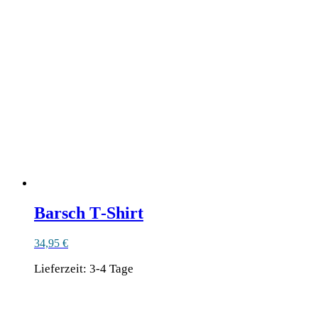
auf.
Die
Optionen
können
auf
der
Produktseite
gewählt
werden
Barsch T‑Shirt
34,95
€
Lieferzeit:
3-4 Tage
Dieses
Produkt