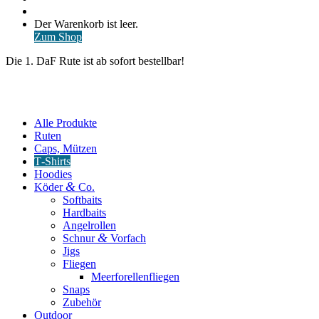
nach
Anmelden
Warenkorb
Der Warenkorb ist leer.
ansehen
Zum Shop
Die 1. DaF Rute ist ab sofort bestellbar!
Alle Produkte
Ruten
Caps, Mützen
T‑Shirts
Hoodies
&
Köder
Co.
Softbaits
Hardbaits
Angelrollen
&
Schnur
Vorfach
Jigs
Fliegen
Meerforellenfliegen
Snaps
Zubehör
Outdoor