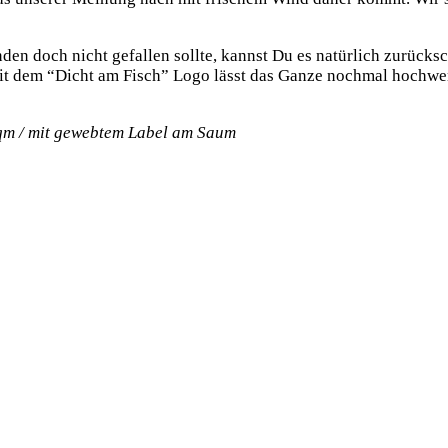
­den doch nicht gefal­len soll­te, kannst Du es natür­lich zurück­sc
t dem “Dicht am Fisch” Logo lässt das Gan­ze noch­mal hoch­wer­ti
g/qm / mit geweb­tem Label am Saum