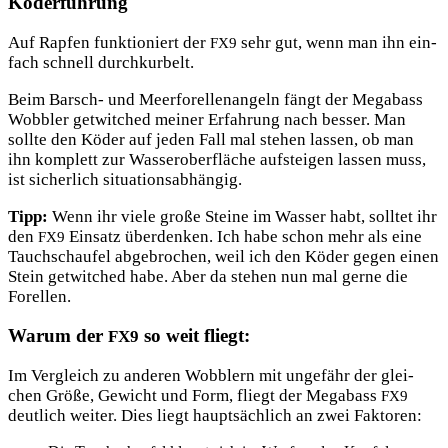
Köderführung
Auf Rap­fen funk­tio­niert der
sehr gut, wenn man ihn ein­
FX9
fach schnell durchkurbelt.
Beim Barsch- und Meer­fo­rel­len­an­geln fängt der Mega­bass
Wob­bler get­wit­ched mei­ner Erfah­rung nach bes­ser. Man
soll­te den Köder auf jeden Fall mal ste­hen las­sen, ob man
ihn kom­plett zur Was­ser­ober­flä­che auf­stei­gen las­sen muss,
ist sicher­lich situationsabhängig.
Tipp:
Wenn ihr vie­le gro­ße Stei­ne im Was­ser habt, soll­tet ihr
den
Ein­satz über­den­ken. Ich habe schon mehr als eine
FX9
Tauch­schau­fel abge­bro­chen, weil ich den Köder gegen einen
Stein get­wit­ched habe. Aber da ste­hen nun mal ger­ne die
Forellen.
Warum der
so weit fliegt:
FX9
Im Ver­gleich zu ande­ren Wob­blern mit unge­fähr der glei­
chen Grö­ße, Gewicht und Form, fliegt der Mega­bass
FX9
deut­lich wei­ter. Dies liegt haupt­säch­lich an zwei Faktoren: