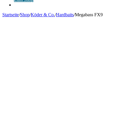
Anmelden
Startseite
/
Shop
/
Köder & Co.
/
Hardbaits
/
Megabass FX9