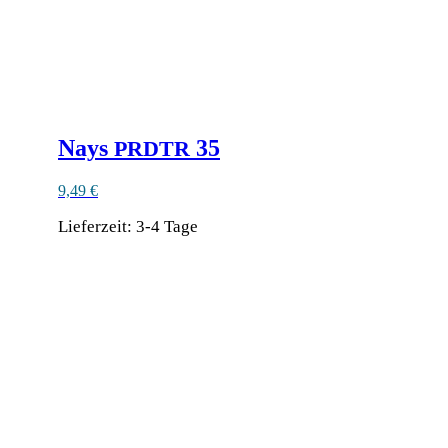
gewählt
werden
Nays
35
PRDTR
9,49
€
Lieferzeit:
3-4 Tage
Dieses
Produkt
weist
mehrere
Varianten
auf.
Die
Optionen
können
auf
der