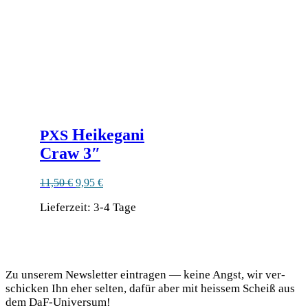
der
Produktseite
gewählt
werden
Heikegani
PXS
Craw 3″
Ursprünglicher
Aktueller
11,50
€
9,95
€
Preis
Preis
Lieferzeit:
war:
3-4 Tage
ist:
11,50 €
9,95 €.
Dieses
Produkt
DaF Newsletter
weist
mehrere
Zu unse­rem News­let­ter ein­tra­gen — kei­ne Angst, wir ver­
Varianten
schi­cken Ihn eher sel­ten, dafür aber mit heis­sem Scheiß aus
auf.
dem DaF-Universum!
Die