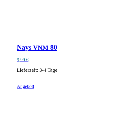
Produktseite
gewählt
werden
Nays
80
VNM
9,99
€
Lieferzeit:
3-4 Tage
Dieses
Produkt
Angebot!
weist
mehrere
Varianten
auf.
Die
Optionen
können
auf