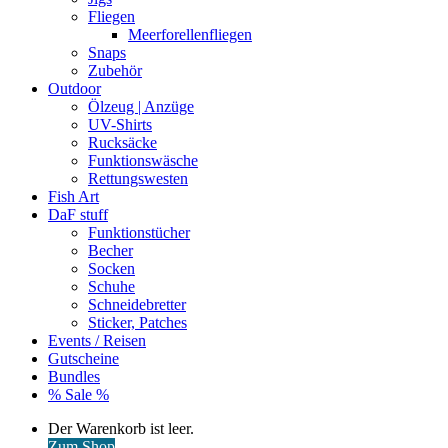
Fliegen
Meerforellenfliegen
Snaps
Zubehör
Outdoor
Ölzeug | Anzüge
UV-Shirts
Rucksäcke
Funktionswäsche
Rettungswesten
Fish Art
DaF stuff
Funktionstücher
Becher
Socken
Schuhe
Schneidebretter
Sticker, Patches
Events / Reisen
Gutscheine
Bundles
% Sale %
Warenkorb
Der Warenkorb ist leer.
ansehen
Zum Shop