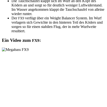
Die Tauch­schau­fel klappt sich im Wurf an den Kopf des
Köders an und sorgt so für deut­lich weni­ger Luft­wi­der­stand.
Im Was­ser ange­kom­men klappt die Tauch­schau­fel von allei­ne
wie­der runter.
Der
ver­fügt über ein Weight Balan­cer Sys­tem. Im Wurf
FX9
ver­la­gern sich Gewich­te in den hin­te­ren Teil des Köders und
sor­gen so für einen sta­bi­len Flug, der in mehr Wurf­wei­te
resultiert.
Ein Video zum
:
FX9