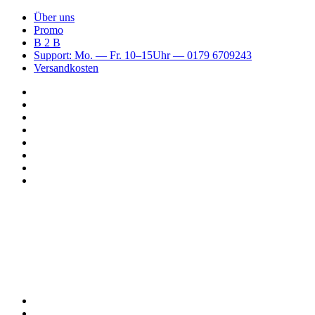
Über uns
Promo
B 2 B
Support: Mo. — Fr. 10–15Uhr — 0179 6709243
Versandkosten
Suchen
nach
WhatsApp
TikTok
Spotify
Instagram
YouTube
Pinterest
Facebook
Menü
Suchen