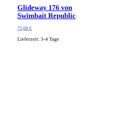
Glideway 176 von
Swimbait Republic
75,00
€
Lieferzeit:
3-4 Tage
Dieses
Produkt
Ähnliche Produkte
weist
mehrere
Varianten
auf.
Die
Optionen
können
auf
der
Produktseite
gewählt
werden