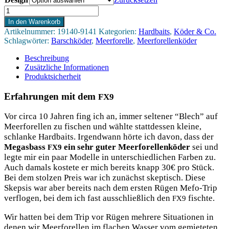
Megabass
FX9
In den Warenkorb
Menge
Artikelnummer:
19140-9141
Kategorien:
Hardbaits
,
Köder & Co.
Schlagwörter:
Barschköder
,
Meerforelle
,
Meerforellenköder
Beschreibung
Zusätzliche Informationen
Produktsicherheit
Erfahrungen mit dem
FX9
Vor cir­ca 10 Jah­ren fing ich an, immer sel­te­ner “Blech” auf
Meer­fo­rel­len zu fischen und wähl­te statt­des­sen klei­ne,
schlan­ke Hard­baits. Irgend­wann hör­te ich davon, dass der
Mega­s­bass
ein sehr guter Meer­fo­rel­len­kö­der
sei und
FX9
leg­te mir ein paar Model­le in unter­schied­li­chen Far­ben zu.
Auch damals kos­te­te er mich bereits knapp 30€ pro Stück.
Bei dem stol­zen Preis war ich zunächst skep­tisch. Die­se
Skep­sis war aber bereits nach dem ers­ten Rügen Mefo-Trip
ver­flo­gen, bei dem ich fast aus­schließ­lich den
fischte.
FX9
Wir hat­ten bei dem Trip vor Rügen meh­re­re Situa­tio­nen in
denen wir Meer­fo­rel­len im fla­chen Was­ser vom gemie­te­ten