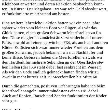
Klein­boot anwer­fen und deren Reak­ti­on beob­ach­ten konn­
ten. In Kür­ze: Der Mega­bass
war sein Geld abso­lut wert,
FX9
er funk­tio­nier­te mit Abstand am besten.
Eine wei­te­re lehr­rei­che Lek­ti­on hat­ten wir ein paar Jah­re
spä­ter wie­der vom klei­nen Boot vor Rügen, als wir das
Glück hat­ten, einen gro­ßen Schwarm Meer­fo­rel­len zu fin­
den. Die­se reagier­ten zunächst äußerst schlecht auf unse­re
Baits, sowohl auf einen get­wit­chen
, als auch auf ande­ren
FX9
Köder. Es lös­ten sich zwar immer wie­der Forel­len aus dem
gro­ßen Schwarm, jedoch beka­men wir nur Nach­läu­fer und
kei­ne Bis­se. Gebis­sen haben die Meer­fo­rel­len erst, als wir
den Hard­bait für meh­re­re Sekun­den an der Ober­flä­che ste­
hen lie­ßen (der
steht dabei fast senk­recht im Was­ser).
FX9
Als wir den Code end­lich geknackt hat­ten fin­den wir zu
Zweit in recht kur­zer Zeit 19 Meer­fo­rel­len bis Mit­te 60.
Durch die gemach­ten, posi­ti­ven Erfah­run­gen habe ich beim
Meer­fo­rel­len­an­geln immer min­des­tens einen
dabei.
FX9
Auch auf Rap­fen, Barsch und Zan­der funk­tio­niert der Köder
sehr gut.