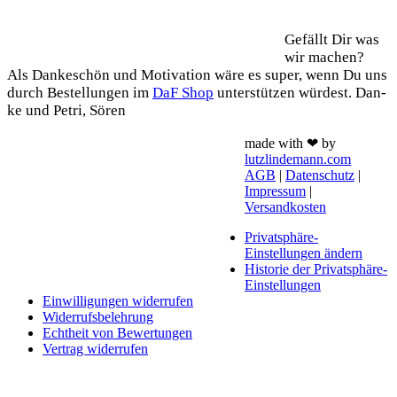
Support
Gefällt Dir was
wir machen?
Als Dan­ke­schön und Moti­va­ti­on wäre es super, wenn Du uns
durch Bestel­lun­gen im
DaF Shop
unter­stüt­zen wür­dest. Dan­
ke und Petri, Sören
made with ❤ by
lutzlindemann.com
AGB
|
Datenschutz
|
Impressum
|
Versandkosten
Privatsphäre-
Einstellungen ändern
Historie der Privatsphäre-
Einstellungen
Einwilligungen widerrufen
Widerrufsbelehrung
Echtheit von Bewertungen
Vertrag widerrufen
Schaltfläche
"Zurück