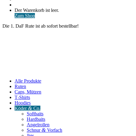
nach
Anmelden
Warenkorb
Der Warenkorb ist leer.
ansehen
Zum Shop
Die 1. DaF Rute ist ab sofort bestellbar!
Alle Produkte
Ruten
Caps, Mützen
T‑Shirts
Hoodies
&
Köder
Co.
Softbaits
Hardbaits
Angelrollen
&
Schnur
Vorfach
Jigs