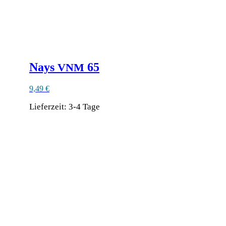
Nays
65
VNM
9,49
€
Lieferzeit:
3-4 Tage
Dieses
Produkt
weist
mehrere
Varianten
auf.
Die
Optionen
können
auf
der
Produktseite