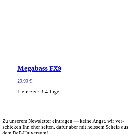
Megabass
FX9
29,90
€
Lieferzeit:
3-4 Tage
Dieses
Produkt
DaF Newsletter
weist
mehrere
Zu unse­rem News­let­ter ein­tra­gen — kei­ne Angst, wir ver­
Varianten
schi­cken Ihn eher sel­ten, dafür aber mit heis­sem Scheiß aus
auf.
dem DaF-Universum!