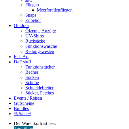
Fliegen
Meerforellenfliegen
Snaps
Zubehör
Outdoor
Ölzeug | Anzüge
UV-Shirts
Rucksäcke
Funktionswäsche
Rettungswesten
Fish Art
DaF stuff
Funktionstücher
Becher
Socken
Schuhe
Schneidebretter
Sticker, Patches
Events / Reisen
Gutscheine
Bundles
% Sale %
Warenkorb
Der Warenkorb ist leer.
ansehen
Zum Shop