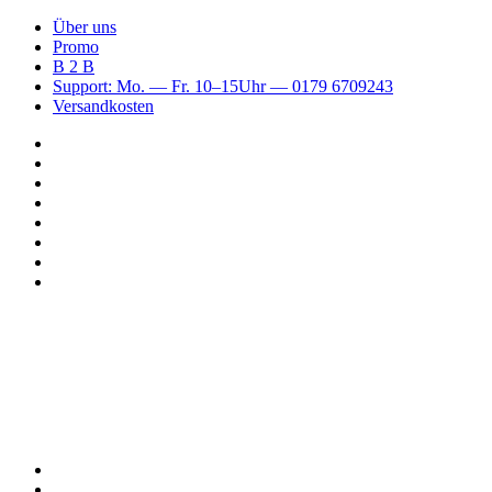
Über uns
Promo
B 2 B
Support: Mo. — Fr. 10–15Uhr — 0179 6709243
Versandkosten
Suchen
nach
WhatsApp
TikTok
Spotify
Instagram
YouTube
Pinterest
Facebook
Menü
Suchen