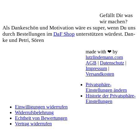
Support
Gefällt Dir was
wir machen?
Als Dan­ke­schön und Moti­va­ti­on wäre es super, wenn Du uns
durch Bestel­lun­gen im
DaF Shop
unter­stüt­zen wür­dest. Dan­
ke und Petri, Sören
made with ❤ by
lutzlindemann.com
AGB
|
Datenschutz
|
Impressum
|
Versandkosten
Privatsphäre-
Einstellungen ändern
Historie der Privatsphäre-
Einstellungen
Einwilligungen widerrufen
Widerrufsbelehrung
Echtheit von Bewertungen
Vertrag widerrufen
Schaltfläche