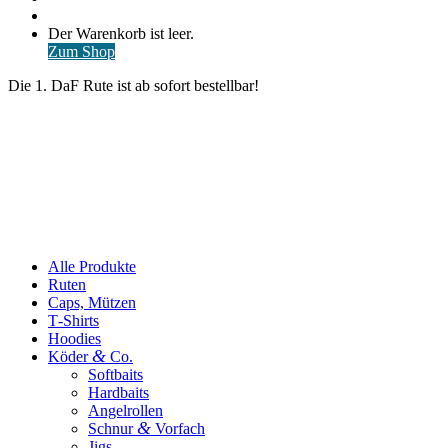
nach
Anmelden
Warenkorb
Der Warenkorb ist leer.
ansehen
Zum Shop
Die 1. DaF Rute ist ab sofort bestellbar!
Alle Produkte
Ruten
Caps, Mützen
T‑Shirts
Hoodies
&
Köder
Co.
Softbaits
Hardbaits
Angelrollen
&
Schnur
Vorfach
Jigs