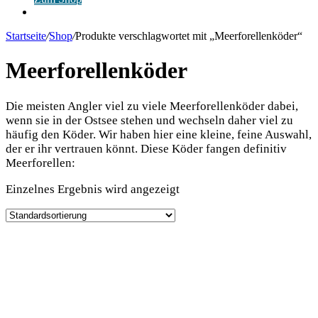
Anmelden
Startseite
/
Shop
/
Produkte verschlagwortet mit „Meerforellenköder“
Meerforellenköder
Die meis­ten Ang­ler viel zu vie­le Meer­fo­rel­len­kö­der dabei,
wenn sie in der Ost­see ste­hen und wech­seln daher viel zu
häu­fig den Köder. Wir haben hier eine klei­ne, fei­ne Aus­wahl,
der er ihr ver­trau­en könnt. Die­se Köder fan­gen defi­ni­tiv
Meerforellen:
Einzelnes Ergebnis wird angezeigt