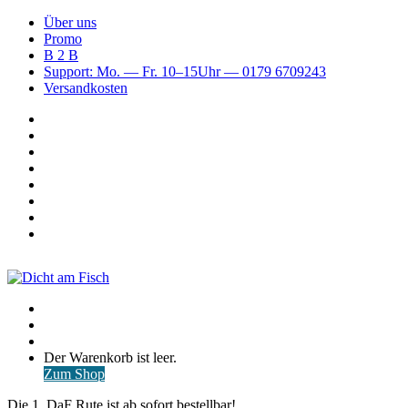
Über uns
Promo
B 2 B
Support: Mo. — Fr. 10–15Uhr — 0179 6709243
Versandkosten
Suchen
nach
WhatsApp
TikTok
Spotify
Instagram
YouTube
Pinterest
Facebook
Menü
Suchen
nach
Anmelden
Warenkorb
Der Warenkorb ist leer.
ansehen
Zum Shop
Die 1. DaF Rute ist ab sofort bestellbar!