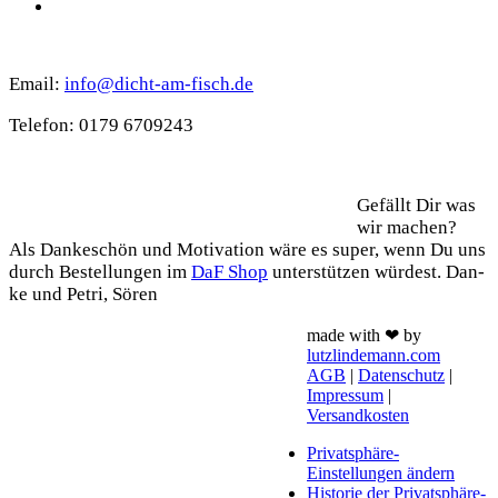
WhatsApp
Kontakt
Email:
info@dicht-am-fisch.de
Tele­fon: 0179 6709243
Support
Gefällt Dir was
wir machen?
Als Dan­ke­schön und Moti­va­ti­on wäre es super, wenn Du uns
durch Bestel­lun­gen im
DaF Shop
unter­stüt­zen wür­dest. Dan­
ke und Petri, Sören
made with ❤ by
lutzlindemann.com
AGB
|
Datenschutz
|
Impressum
|
Versandkosten
Privatsphäre-
Einstellungen ändern
Historie der Privatsphäre-