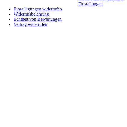
Einstellungen
Einwilligungen widerrufen
Widerrufsbelehrung
Echtheit von Bewertungen
Vertrag widerrufen
Schaltfläche
"Zurück
zum
Anfang"