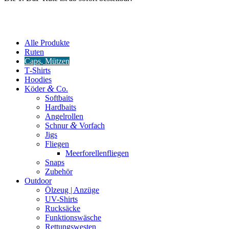
Alle Produkte
Ruten
Caps, Mützen
T‑Shirts
Hoodies
&
Köder
Co.
Softbaits
Hardbaits
Angelrollen
&
Schnur
Vorfach
Jigs
Fliegen
Meerforellenfliegen
Snaps
Zubehör
Outdoor
Ölzeug | Anzüge
UV-Shirts
Rucksäcke
Funktionswäsche
Rettungswesten