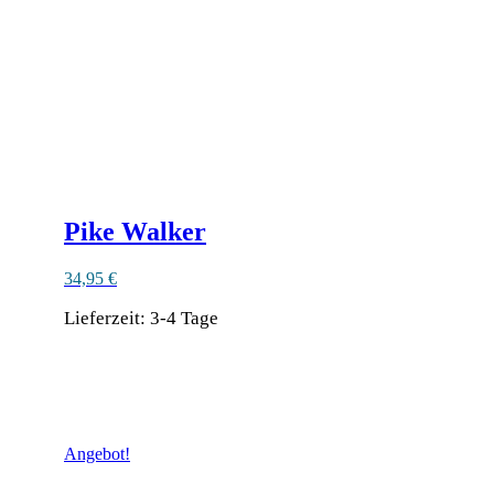
können
auf
der
Produktseite
gewählt
werden
Pike Walker
34,95
€
Lieferzeit:
3-4 Tage
Dieses
Produkt
Ähnliche Produkte
weist
mehrere
Varianten
Angebot!
auf.
Die