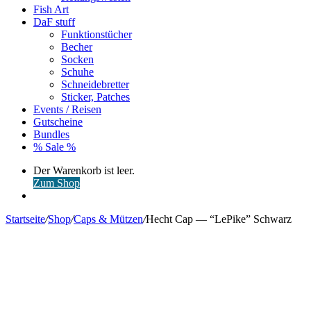
Fish Art
DaF stuff
Funktionstücher
Becher
Socken
Schuhe
Schneidebretter
Sticker, Patches
Events / Reisen
Gutscheine
Bundles
% Sale %
Warenkorb
Der Warenkorb ist leer.
ansehen
Zum Shop
Anmelden
Startseite
/
Shop
/
Caps & Mützen
/
Hecht Cap — “LePike” Schwarz