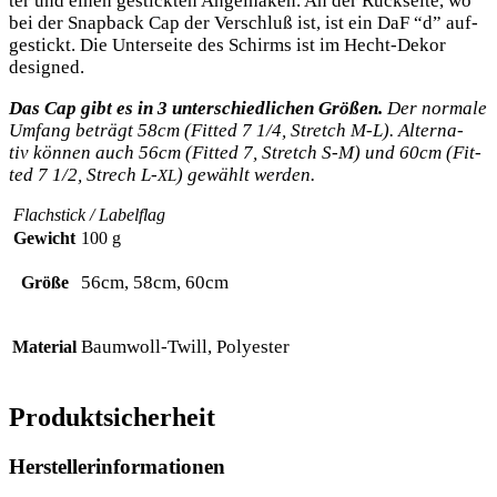
ter und einen gestick­ten Angel­ha­ken. An der Rück­sei­te, wo
bei der Snap­back Cap der Ver­schluß ist, ist ein DaF “d” auf­
ge­stickt. Die Unter­sei­te des Schirms ist im Hecht-Dekor
designed.
Das Cap gibt es in
3
unter­schied­li­chen Grö­ßen.
Der nor­ma­le
Umfang beträgt 58cm (Fit­ted 7 1/4, Stretch M‑L). Alter­na­
tiv kön­nen auch 56cm (Fit­ted 7, Stretch S‑M) und 60cm (Fit­
ted 7 1/2, Strech L‑
) gewählt werden.
XL
Flach­stick / Labelflag
Gewicht
100 g
56cm, 58cm, 60cm
Größe
Baumwoll-Twill, Polyester
Material
Produktsicherheit
Herstellerinformationen