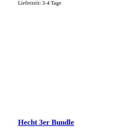
Lieferzeit:
3-4 Tage
Dieses
Produkt
weist
mehrere
Varianten
auf.
Die
Optionen
können
auf
der
Produktseite
gewählt
werden
Hecht 3er Bundle