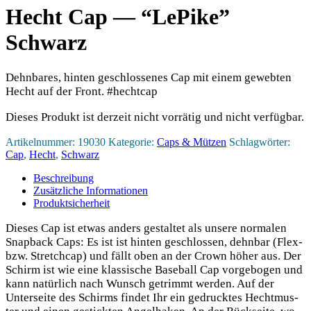
Hecht Cap — “LePike”
Schwarz
Dehnbares, hinten geschlossenes Cap mit einem gewebten
Hecht auf der Front. #hechtcap
Dieses Produkt ist derzeit nicht vorrätig und nicht verfügbar.
Artikelnummer:
19030
Kategorie:
Caps & Mützen
Schlagwörter:
Cap
,
Hecht
,
Schwarz
Beschreibung
Zusätzliche Informationen
Produktsicherheit
Die­ses Cap ist etwas anders gestal­tet als unse­re nor­ma­len
Snap­back Caps: Es ist ist hin­ten geschlos­sen, dehn­bar (Flex-
bzw. Stretch­cap) und fällt oben an der Crown höher aus. Der
Schirm ist wie eine klas­si­sche Base­ball Cap vor­ge­bo­gen und
kann natür­lich nach Wunsch getrimmt wer­den. Auf der
Unter­sei­te des Schirms fin­det Ihr ein gedruck­tes Hecht­mus­