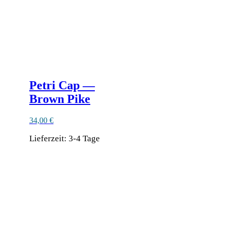
Petri Cap —
Brown Pike
34,00
€
Lieferzeit:
3-4 Tage
Dieses
Produkt
weist
mehrere
Varianten
auf.
Die
Optionen