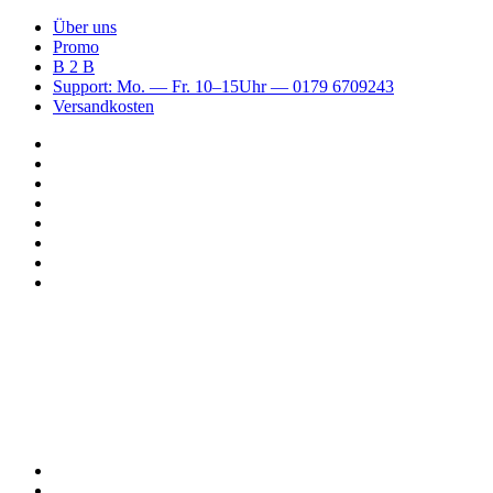
Über uns
Promo
B 2 B
Support: Mo. — Fr. 10–15Uhr — 0179 6709243
Versandkosten
Suchen
nach
WhatsApp
TikTok
Spotify
Instagram
YouTube
Pinterest
Facebook
Menü
Suchen