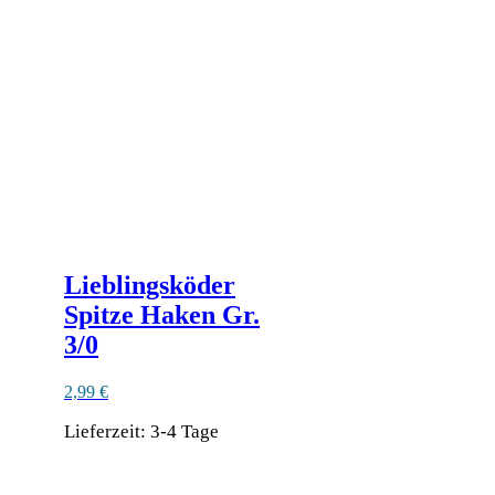
auf
der
Produktseite
gewählt
werden
Lieblingsköder
Spitze Haken Gr.
3/0
2,99
€
Lieferzeit:
3-4 Tage
Dieses
Produkt