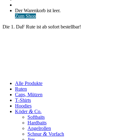
nach
Anmelden
Warenkorb
Der Warenkorb ist leer.
ansehen
Zum Shop
Die 1. DaF Rute ist ab sofort bestellbar!
Alle Produkte
Ruten
Caps, Mützen
T‑Shirts
Hoodies
&
Köder
Co.
Softbaits
Hardbaits
Angelrollen
&
Schnur
Vorfach
Jigs