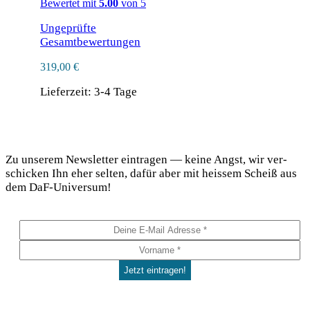
Bewertet mit
5.00
von 5
Ungeprüfte
Gesamtbewertungen
319,00
€
Lieferzeit:
3-4 Tage
DaF Newsletter
Zu unse­rem News­let­ter ein­tra­gen — kei­ne Angst, wir ver­
schi­cken Ihn eher sel­ten, dafür aber mit heis­sem Scheiß aus
dem DaF-Universum!