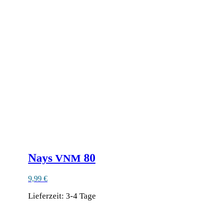
weist
mehrere
Varianten
auf.
Die
Optionen
können
auf
der
Produktseite
gewählt
werden
Nays
80
VNM
9,99
€
Lieferzeit:
3-4 Tage
Dieses