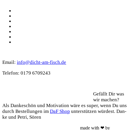
Social
Facebook
Pinterest
YouTube
Instagram
Spotify
TikTok
WhatsApp
Kontakt
Email:
info@dicht-am-fisch.de
Tele­fon: 0179 6709243
Support
Gefällt Dir was
wir machen?
Als Dan­ke­schön und Moti­va­ti­on wäre es super, wenn Du uns
durch Bestel­lun­gen im
DaF Shop
unter­stüt­zen wür­dest. Dan­
ke und Petri, Sören
made with ❤ by