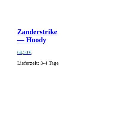
Zanderstrike
— Hoody
64,50
€
Lieferzeit:
3-4 Tage
Dieses
Produkt
weist
mehrere
Varianten
auf.
Die
Optionen
können
auf
der
Produktseite