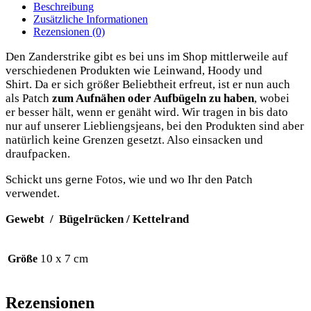
Beschreibung
Zusätzliche Informationen
Rezensionen (0)
Den Zan­derstrike gibt es bei uns im Shop mitt­ler­wei­le auf
ver­schie­de­nen Pro­duk­ten wie Lein­wand, Hoo­dy und
Shirt. Da er sich grö­ßer Beliebt­heit erfreut, ist er nun auch
als Patch
zum Auf­nä­hen oder Auf­bü­geln
zu haben
, wobei
er bes­ser hält, wenn er genäht wird. Wir tra­gen in bis dato
nur auf unse­rer Liebli­engs­jeans, bei den Pro­duk­ten sind aber
natür­lich kei­ne Gren­zen gesetzt. Also ein­sa­cken und
draufpacken.
Schickt uns ger­ne Fotos, wie und wo Ihr den Patch
verwendet.
Gewebt / Bügel­rü­cken / Kettelrand
10 x 7 cm
Größe
Rezensionen