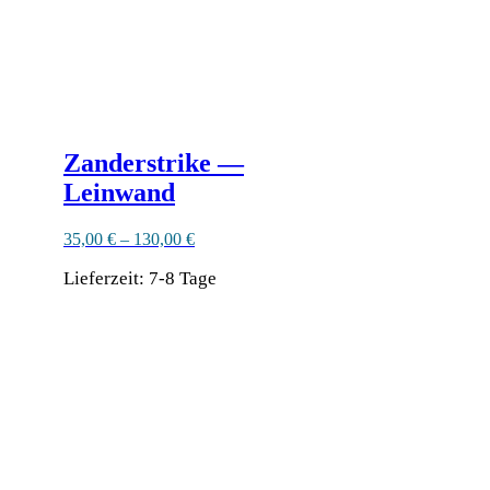
gewählt
werden
Zanderstrike —
Leinwand
35,00
€
–
130,00
€
Lieferzeit:
7-8 Tage
Dieses
Produkt
Ähnliche Produkte
weist
mehrere
Varianten
auf.
Die
Optionen
können