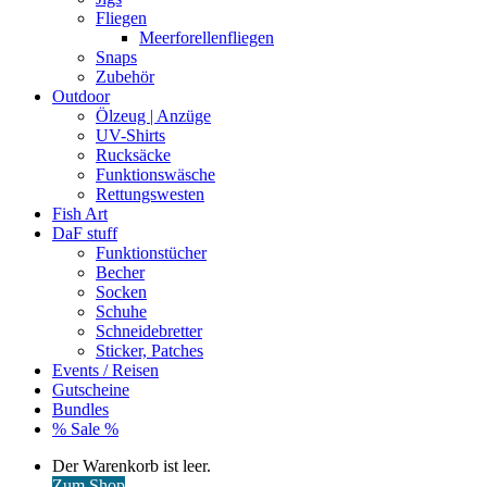
Fliegen
Meerforellenfliegen
Snaps
Zubehör
Outdoor
Ölzeug | Anzüge
UV-Shirts
Rucksäcke
Funktionswäsche
Rettungswesten
Fish Art
DaF stuff
Funktionstücher
Becher
Socken
Schuhe
Schneidebretter
Sticker, Patches
Events / Reisen
Gutscheine
Bundles
% Sale %
Warenkorb
Der Warenkorb ist leer.
ansehen
Zum Shop