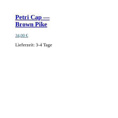
Petri Cap —
Brown Pike
34,00
€
Lieferzeit:
3-4 Tage
Dieses
Produkt
weist
mehrere
Varianten
auf.
Die
Optionen
können
auf
der
Produktseite
gewählt
werden