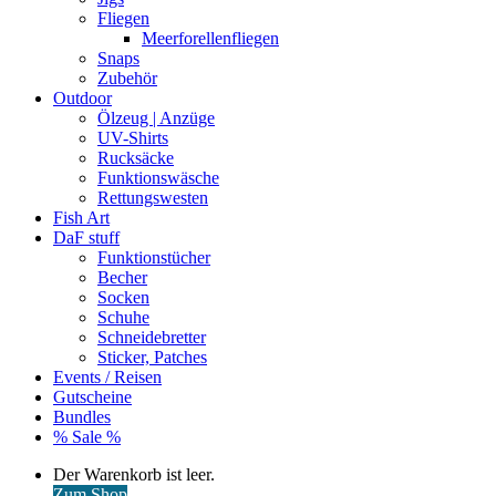
Fliegen
Meerforellenfliegen
Snaps
Zubehör
Outdoor
Ölzeug | Anzüge
UV-Shirts
Rucksäcke
Funktionswäsche
Rettungswesten
Fish Art
DaF stuff
Funktionstücher
Becher
Socken
Schuhe
Schneidebretter
Sticker, Patches
Events / Reisen
Gutscheine
Bundles
% Sale %
Warenkorb
Der Warenkorb ist leer.
ansehen
Zum Shop