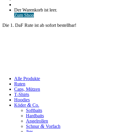
nach
Anmelden
Warenkorb
Der Warenkorb ist leer.
ansehen
Zum Shop
Die 1. DaF Rute ist ab sofort bestellbar!
Alle Produkte
Ruten
Caps, Mützen
T‑Shirts
Hoodies
&
Köder
Co.
Softbaits
Hardbaits
Angelrollen
&
Schnur
Vorfach
Jigs