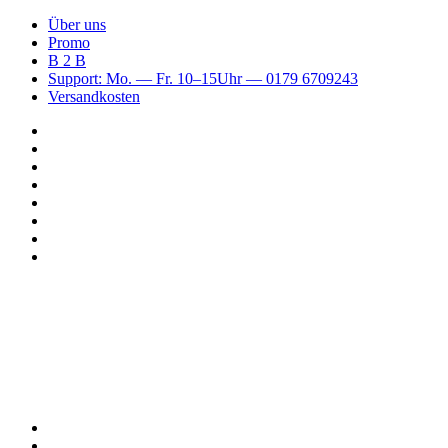
Über uns
Promo
B 2 B
Support: Mo. — Fr. 10–15Uhr — 0179 6709243
Versandkosten
Suchen
nach
WhatsApp
TikTok
Spotify
Instagram
YouTube
Pinterest
Facebook
Menü
Suchen