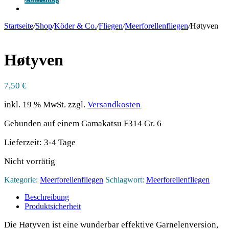
Anmelden
Startseite
/
Shop
/
Köder & Co.
/
Fliegen
/
Meerforellenfliegen
/
Høtyven
Høtyven
7,50
€
inkl. 19 % MwSt.
zzgl.
Versandkosten
Gebunden auf einem Gamakatsu F314 Gr. 6
Lieferzeit:
3-4 Tage
Nicht vorrätig
Kategorie:
Meerforellenfliegen
Schlagwort:
Meerforellenfliegen
Beschreibung
Produktsicherheit
Die Høty­ven ist eine wun­der­bar effek­ti­ve Gar­ne­len­ver­si­on,