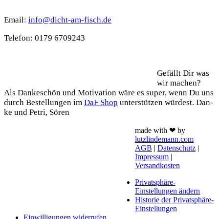
Kontakt
Email:
info@dicht-am-fisch.de
Tele­fon: 0179 6709243
Support
Gefällt Dir was
wir machen?
Als Dan­ke­schön und Moti­va­ti­on wäre es super, wenn Du uns
durch Bestel­lun­gen im
DaF Shop
unter­stüt­zen wür­dest. Dan­
ke und Petri, Sören
made with ❤ by
lutzlindemann.com
AGB
|
Datenschutz
|
Impressum
|
Versandkosten
Privatsphäre-
Einstellungen ändern
Historie der Privatsphäre-
Einstellungen
Einwilligungen widerrufen