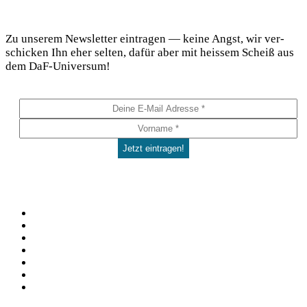
DaF Newsletter
Zu unse­rem News­let­ter ein­tra­gen — kei­ne Angst, wir ver­
schi­cken Ihn eher sel­ten, dafür aber mit heis­sem Scheiß aus
dem DaF-Universum!
Social
Facebook
Pinterest
YouTube
Instagram
Spotify
TikTok
WhatsApp