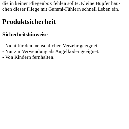
die in kei­ner Flie­gen­box feh­len soll­te. Klei­ne Hüp­fer hau­
chen die­ser Flie­ge mit Gum­mi-Füh­lern schnell Leben ein.
Produktsicherheit
Sicherheitshinweise
- Nicht für den menschlichen Verzehr geeignet.
- Nur zur Verwendung als Angelköder geeignet.
- Von Kindern fernhalten.
Das könnte dir auch gefallen …