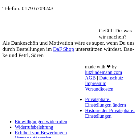
Tele­fon: 0179 6709243
Support
Gefällt Dir was
wir machen?
Als Dan­ke­schön und Moti­va­ti­on wäre es super, wenn Du uns
durch Bestel­lun­gen im
DaF Shop
unter­stüt­zen wür­dest. Dan­
ke und Petri, Sören
made with ❤ by
lutzlindemann.com
AGB
|
Datenschutz
|
Impressum
|
Versandkosten
Privatsphäre-
Einstellungen ändern
Historie der Privatsphäre-
Einstellungen
Einwilligungen widerrufen
Widerrufsbelehrung
Echtheit von Bewertungen