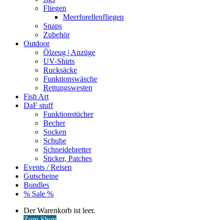
Fliegen
Meerforellenfliegen
Snaps
Zubehör
Outdoor
Ölzeug | Anzüge
UV-Shirts
Rucksäcke
Funktionswäsche
Rettungswesten
Fish Art
DaF stuff
Funktionstücher
Becher
Socken
Schuhe
Schneidebretter
Sticker, Patches
Events / Reisen
Gutscheine
Bundles
% Sale %
Warenkorb
Der Warenkorb ist leer.
ansehen
Zum Shop