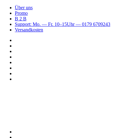
Über uns
Promo
B 2 B
Support: Mo. — Fr. 10–15Uhr — 0179 6709243
Versandkosten
Suchen
nach
WhatsApp
TikTok
Spotify
Instagram
YouTube
Pinterest
Facebook
Menü
Suchen