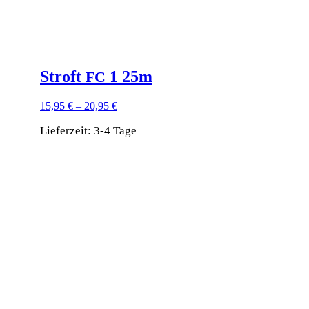
Stroft
1 25m
FC
15,95
€
–
20,95
€
Lieferzeit:
3-4 Tage
Dieses
Produkt
weist
mehrere
Varianten
auf.
Die
Optionen
können
auf
der
Produktseite
gewählt