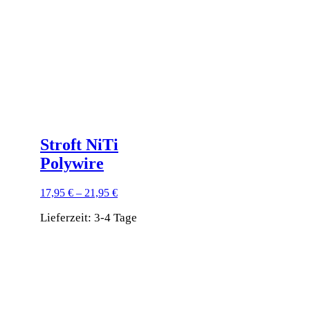
können
auf
der
Produktseite
gewählt
werden
Stroft NiTi
Polywire
17,95
€
–
21,95
€
Lieferzeit:
3-4 Tage
Dieses
Produkt
weist
mehrere
Varianten
auf.