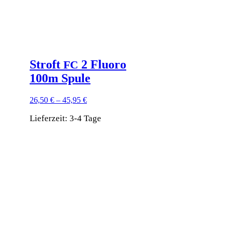
werden
Stroft
2 Fluoro
FC
100m Spule
26,50
€
–
45,95
€
Lieferzeit:
3-4 Tage
Dieses
Produkt
weist
mehrere
Varianten
auf.
Die
Optionen
können
auf
der