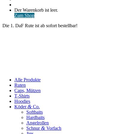
nach
Anmelden
Warenkorb
Der Warenkorb ist leer.
ansehen
Zum Shop
Die 1. DaF Rute ist ab sofort bestellbar!
Alle Produkte
Ruten
Caps, Mützen
T‑Shirts
Hoodies
&
Köder
Co.
Softbaits
Hardbaits
Angelrollen
&
Schnur
Vorfach
Jigs