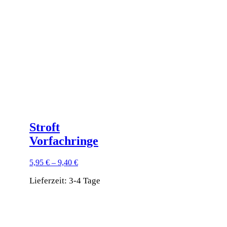
Die
Optionen
können
auf
der
Produktseite
gewählt
werden
Stroft
Vorfachringe
5,95
€
–
9,40
€
Lieferzeit:
3-4 Tage
Dieses
Produkt
DaF Newsletter
weist
mehrere