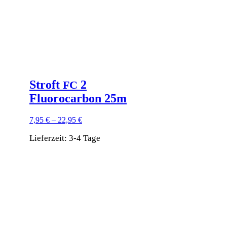
Produktseite
gewählt
werden
Stroft
2
FC
Fluorocarbon 25m
7,95
€
–
22,95
€
Lieferzeit:
3-4 Tage
Dieses
Produkt
weist
mehrere
Varianten
auf.
Die
Optionen