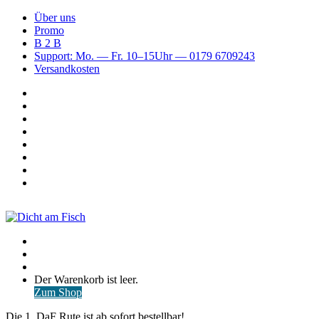
Über uns
Promo
B 2 B
Support: Mo. — Fr. 10–15Uhr — 0179 6709243
Versandkosten
Suchen
nach
WhatsApp
TikTok
Spotify
Instagram
YouTube
Pinterest
Facebook
Menü
Suchen
nach
Anmelden
Warenkorb
Der Warenkorb ist leer.
ansehen
Zum Shop
Die 1. DaF Rute ist ab sofort bestellbar!