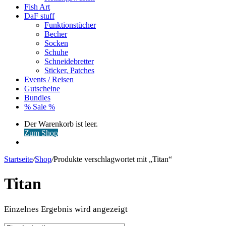
Fish Art
DaF stuff
Funktionstücher
Becher
Socken
Schuhe
Schneidebretter
Sticker, Patches
Events / Reisen
Gutscheine
Bundles
% Sale %
Warenkorb
Der Warenkorb ist leer.
ansehen
Zum Shop
Anmelden
Startseite
/
Shop
/
Produkte verschlagwortet mit „Titan“
Titan
Einzelnes Ergebnis wird angezeigt