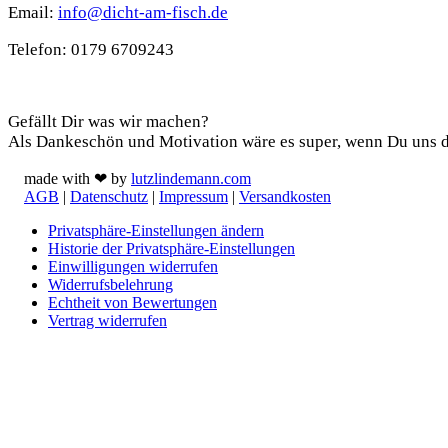
Email:
info@dicht-am-fisch.de
Tele­fon: 0179 6709243
Support
Gefällt Dir was wir machen?
Als Dan­ke­schön und Moti­va­ti­on wäre es super, wenn Du uns 
made with ❤ by
lutzlindemann.com
AGB
|
Datenschutz
|
Impressum
|
Versandkosten
Privatsphäre-Einstellungen ändern
Historie der Privatsphäre-Einstellungen
Einwilligungen widerrufen
Widerrufsbelehrung
Echtheit von Bewertungen
Vertrag widerrufen
Schaltfläche
"Zurück
zum
Anfang"