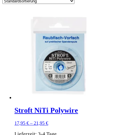
Stroft NiTi Polywire
17,95
€
–
21,95
€
Lieferzeit:
3-4 Tage