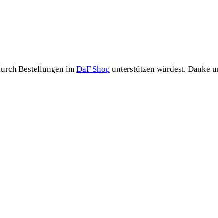
durch Bestel­lun­gen im
DaF Shop
unter­stüt­zen wür­dest. Dan­ke 