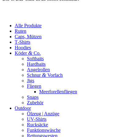
Alle Produkte
Ruten
Caps, Mützen
T‑Shirts
Hoodies
&
Köder
Co.
Softbaits
Hardbaits
Angelrollen
&
Schnur
Vorfach
Jigs
Fliegen
Meerforellenfliegen
Snaps
Zubehör
Outdoor
Ölzeug | Anzüge
UV-Shirts
Rucksäcke
Funktionswäsche
Rettungswesten