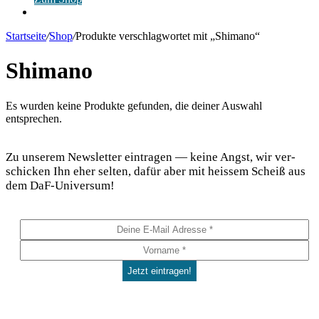
Anmelden
Startseite
/
Shop
/
Produkte verschlagwortet mit „Shimano“
Shimano
Es wur­den kei­ne Pro­duk­te gefun­den, die dei­ner Aus­wahl
entsprechen.
DaF Newsletter
Zu unse­rem News­let­ter ein­tra­gen — kei­ne Angst, wir ver­
schi­cken Ihn eher sel­ten, dafür aber mit heis­sem Scheiß aus
dem DaF-Universum!
Social