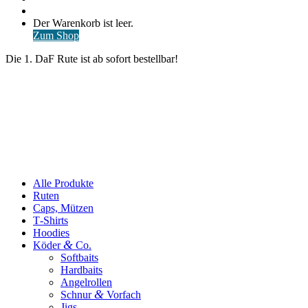
nach
Anmelden
Warenkorb
Der Warenkorb ist leer.
ansehen
Zum Shop
Die 1. DaF Rute ist ab sofort bestellbar!
Alle Produkte
Ruten
Caps, Mützen
T‑Shirts
Hoodies
&
Köder
Co.
Softbaits
Hardbaits
Angelrollen
&
Schnur
Vorfach
Jigs