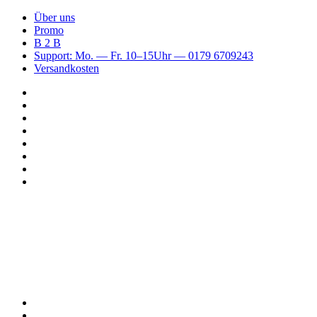
Über uns
Promo
B 2 B
Support: Mo. — Fr. 10–15Uhr — 0179 6709243
Versandkosten
Suchen
nach
WhatsApp
TikTok
Spotify
Instagram
YouTube
Pinterest
Facebook
Menü
Suchen