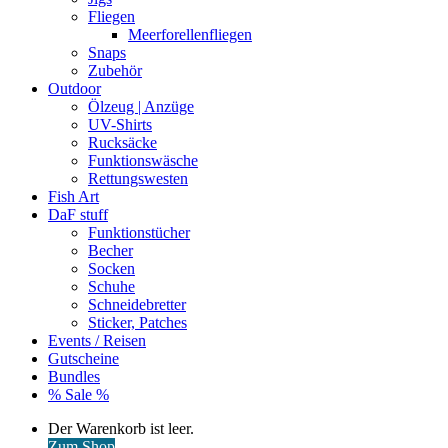
Fliegen
Meerforellenfliegen
Snaps
Zubehör
Outdoor
Ölzeug | Anzüge
UV-Shirts
Rucksäcke
Funktionswäsche
Rettungswesten
Fish Art
DaF stuff
Funktionstücher
Becher
Socken
Schuhe
Schneidebretter
Sticker, Patches
Events / Reisen
Gutscheine
Bundles
% Sale %
Warenkorb
Der Warenkorb ist leer.
ansehen
Zum Shop