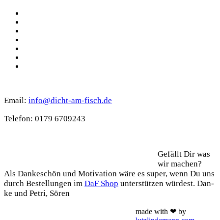
Facebook
Pinterest
YouTube
Instagram
Spotify
TikTok
WhatsApp
Kontakt
Email:
info@dicht-am-fisch.de
Tele­fon: 0179 6709243
Support
Gefällt Dir was
wir machen?
Als Dan­ke­schön und Moti­va­ti­on wäre es super, wenn Du uns
durch Bestel­lun­gen im
DaF Shop
unter­stüt­zen wür­dest. Dan­
ke und Petri, Sören
made with ❤ by