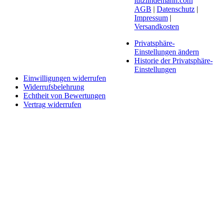
lutzlindemann.com
AGB
|
Datenschutz
|
Impressum
|
Versandkosten
Privatsphäre-
Einstellungen ändern
Historie der Privatsphäre-
Einstellungen
Einwilligungen widerrufen
Widerrufsbelehrung
Echtheit von Bewertungen
Vertrag widerrufen
Schaltfläche
"Zurück
zum
Anfang"