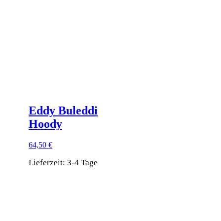
Optionen
können
auf
der
Produktseite
gewählt
werden
Eddy Buleddi
Hoody
64,50
€
Lieferzeit:
3-4 Tage
Dieses
Produkt
weist
mehrere
Varianten