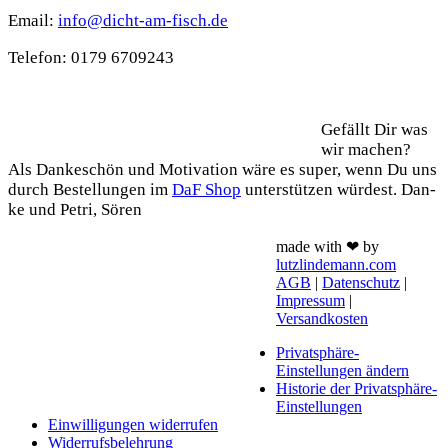
Email:
info@dicht-am-fisch.de
Tele­fon: 0179 6709243
Support
Gefällt Dir was
wir machen?
Als Dan­ke­schön und Moti­va­ti­on wäre es super, wenn Du uns
durch Bestel­lun­gen im
DaF Shop
unter­stüt­zen wür­dest. Dan­
ke und Petri, Sören
made with ❤ by
lutzlindemann.com
AGB
|
Datenschutz
|
Impressum
|
Versandkosten
Privatsphäre-
Einstellungen ändern
Historie der Privatsphäre-
Einstellungen
Einwilligungen widerrufen
Widerrufsbelehrung