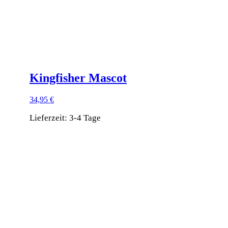
Produktseite
gewählt
werden
Kingfisher Mascot
34,95
€
Lieferzeit:
3-4 Tage
Dieses
Produkt
weist
mehrere
Varianten
auf.
Die
Optionen
können
auf
der