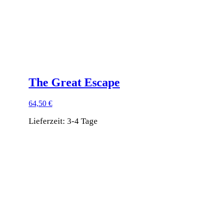
Produktseite
gewählt
werden
The Great Escape
64,50
€
Lieferzeit:
3-4 Tage
Dieses
Produkt
weist
mehrere
Varianten
auf.
Die
Optionen
können
auf