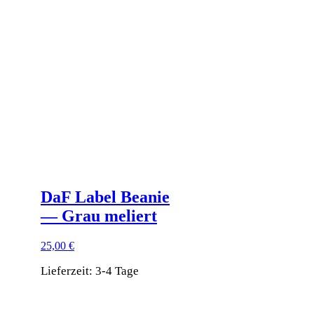
Varianten
auf.
Die
Optionen
können
auf
der
Produktseite
gewählt
werden
DaF Label Beanie
— Grau meliert
25,00
€
Lieferzeit:
3-4 Tage