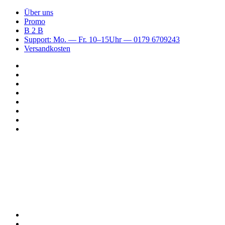
Über uns
Promo
B 2 B
Support: Mo. — Fr. 10–15Uhr — 0179 6709243
Versandkosten
Suchen
nach
WhatsApp
TikTok
Spotify
Instagram
YouTube
Pinterest
Facebook
Menü
Suchen