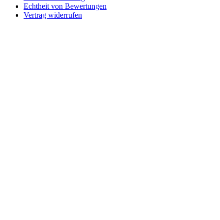
Echtheit von Bewertungen
Vertrag widerrufen
Schaltfläche
"Zurück
zum
Anfang"