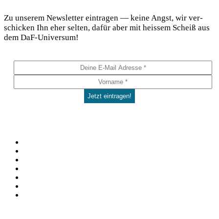
DaF Newsletter
Zu unse­rem News­let­ter ein­tra­gen — kei­ne Angst, wir ver­
schi­cken Ihn eher sel­ten, dafür aber mit heis­sem Scheiß aus
dem DaF-Universum!
Social
Facebook
Pinterest
YouTube
Instagram
Spotify
TikTok
WhatsApp
Kontakt