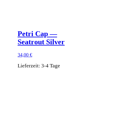
Petri Cap —
Seatrout Silver
34,00
€
Lieferzeit:
3-4 Tage
Dieses
Produkt
weist
mehrere
Varianten
auf.
Die
Optionen
können
auf
der