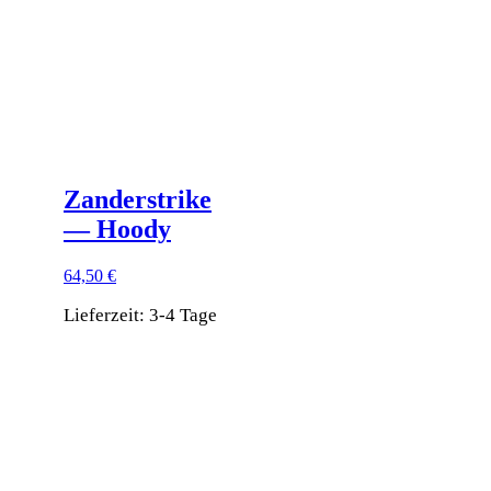
der
Produktseite
gewählt
werden
Zanderstrike
— Hoody
64,50
€
Lieferzeit:
3-4 Tage
Dieses
Produkt
weist
mehrere
Varianten
auf.
Die