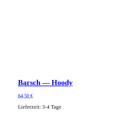
auf.
Die
Optionen
können
auf
der
Produktseite
gewählt
werden
Barsch — Hoody
64,50
€
Lieferzeit:
3-4 Tage
Dieses
Produkt
weist
mehrere