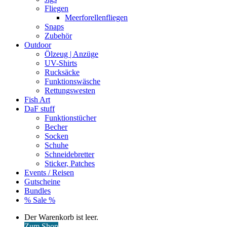
Fliegen
Meerforellenfliegen
Snaps
Zubehör
Outdoor
Ölzeug | Anzüge
UV-Shirts
Rucksäcke
Funktionswäsche
Rettungswesten
Fish Art
DaF stuff
Funktionstücher
Becher
Socken
Schuhe
Schneidebretter
Sticker, Patches
Events / Reisen
Gutscheine
Bundles
% Sale %
Warenkorb
Der Warenkorb ist leer.
ansehen
Zum Shop