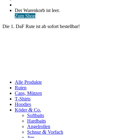
nach
Anmelden
Warenkorb
Der Warenkorb ist leer.
ansehen
Zum Shop
Die 1. DaF Rute ist ab sofort bestellbar!
Alle Produkte
Ruten
Caps, Mützen
T‑Shirts
Hoodies
&
Köder
Co.
Softbaits
Hardbaits
Angelrollen
&
Schnur
Vorfach
Jigs