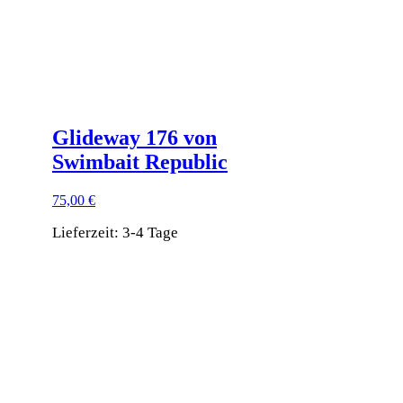
Produktseite
gewählt
werden
Glideway 176 von
Swimbait Republic
75,00
€
Lieferzeit:
3-4 Tage
Dieses
Produkt
weist
mehrere
Varianten
auf.
Die
Optionen
können