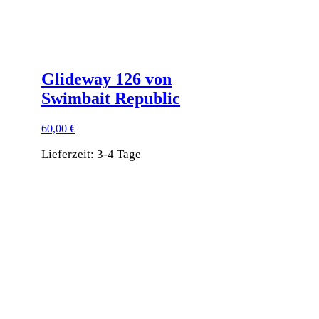
Glideway 126 von
Swimbait Republic
60,00
€
Lieferzeit:
3-4 Tage
Dieses
Produkt
weist
mehrere
Varianten
auf.
Die
Optionen
können
auf
der