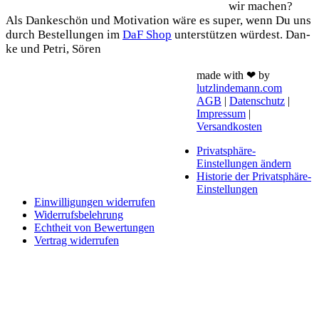
wir machen?
Als Dan­ke­schön und Moti­va­ti­on wäre es super, wenn Du uns
durch Bestel­lun­gen im
DaF Shop
unter­stüt­zen wür­dest. Dan­
ke und Petri, Sören
made with ❤ by
lutzlindemann.com
AGB
|
Datenschutz
|
Impressum
|
Versandkosten
Privatsphäre-
Einstellungen ändern
Historie der Privatsphäre-
Einstellungen
Einwilligungen widerrufen
Widerrufsbelehrung
Echtheit von Bewertungen
Vertrag widerrufen
Schaltfläche
"Zurück
zum
Anfang"