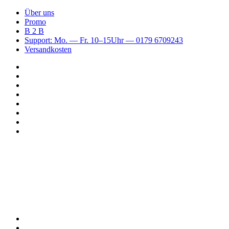
Über uns
Promo
B 2 B
Support: Mo. — Fr. 10–15Uhr — 0179 6709243
Versandkosten
Suchen
nach
WhatsApp
TikTok
Spotify
Instagram
YouTube
Pinterest
Facebook
Menü
Suchen