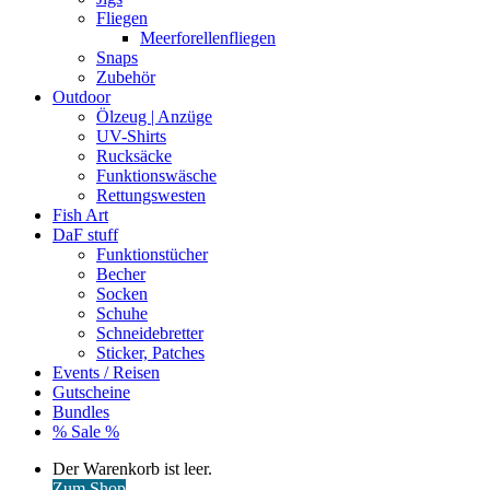
Fliegen
Meerforellenfliegen
Snaps
Zubehör
Outdoor
Ölzeug | Anzüge
UV-Shirts
Rucksäcke
Funktionswäsche
Rettungswesten
Fish Art
DaF stuff
Funktionstücher
Becher
Socken
Schuhe
Schneidebretter
Sticker, Patches
Events / Reisen
Gutscheine
Bundles
% Sale %
Warenkorb
Der Warenkorb ist leer.
ansehen
Zum Shop