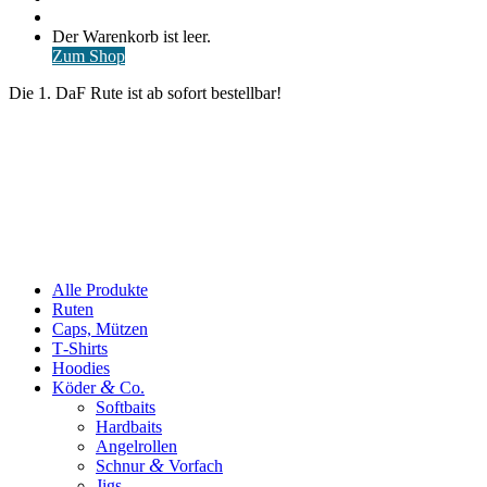
nach
Anmelden
Warenkorb
Der Warenkorb ist leer.
ansehen
Zum Shop
Die 1. DaF Rute ist ab sofort bestellbar!
Alle Produkte
Ruten
Caps, Mützen
T‑Shirts
Hoodies
&
Köder
Co.
Softbaits
Hardbaits
Angelrollen
&
Schnur
Vorfach
Jigs