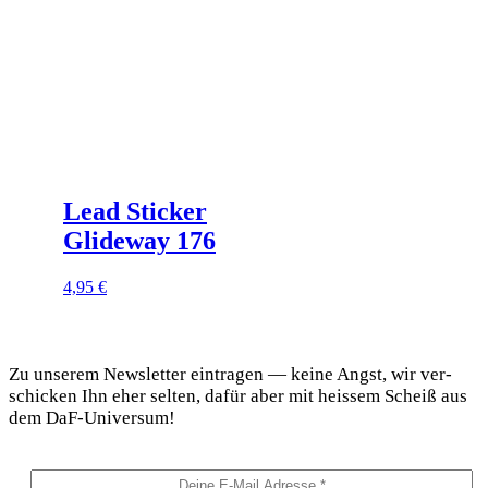
auf
der
Produktseite
gewählt
werden
Lead Sticker
Glideway 176
4,95
€
DaF Newsletter
Zu unse­rem News­let­ter ein­tra­gen — kei­ne Angst, wir ver­
schi­cken Ihn eher sel­ten, dafür aber mit heis­sem Scheiß aus
dem DaF-Universum!