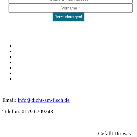
Social
Facebook
Pinterest
YouTube
Instagram
Spotify
TikTok
WhatsApp
Kontakt
Email:
info@dicht-am-fisch.de
Tele­fon: 0179 6709243
Support
Gefällt Dir was