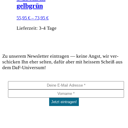
gelbgrün
55,95
€
–
73,95
€
Lieferzeit:
3-4 Tage
Dieses
Produkt
DaF Newsletter
weist
mehrere
Zu unse­rem News­let­ter ein­tra­gen — kei­ne Angst, wir ver­
Varianten
schi­cken Ihn eher sel­ten, dafür aber mit heis­sem Scheiß aus
auf.
dem DaF-Universum!
Die
Optionen
können
auf
der
Produktseite
gewählt
werden
Social