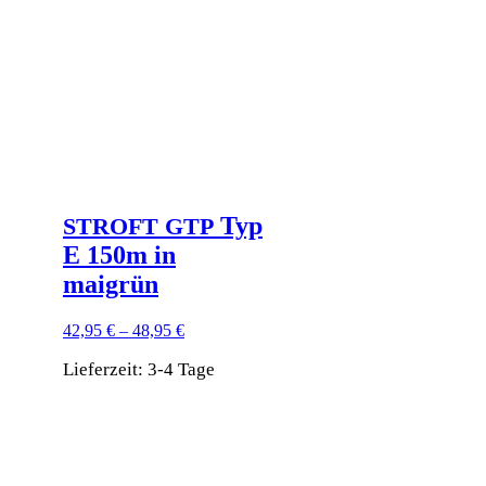
Typ
STROFT
GTP
E 150m in
maigrün
42,95
€
–
48,95
€
Lieferzeit:
3-4 Tage
Dieses
Produkt
weist
mehrere
Varianten