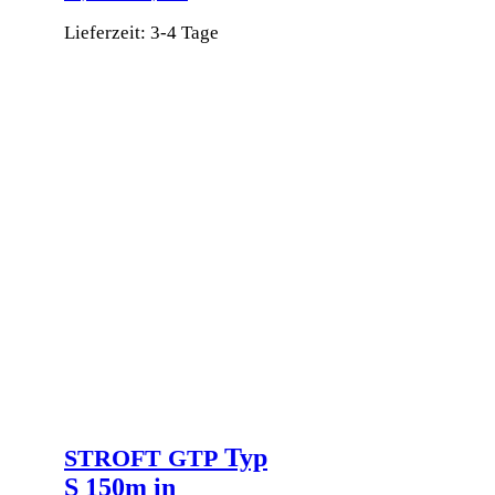
Lieferzeit:
3-4 Tage
Dieses
Produkt
weist
mehrere
Varianten
auf.
Die
Optionen
können
auf
der
Produktseite
gewählt
werden
Typ
STROFT
GTP
S 150m in