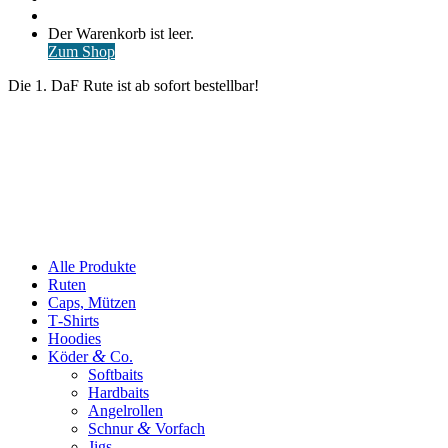
nach
Anmelden
Warenkorb
Der Warenkorb ist leer.
ansehen
Zum Shop
Die 1. DaF Rute ist ab sofort bestellbar!
Alle Produkte
Ruten
Caps, Mützen
T‑Shirts
Hoodies
&
Köder
Co.
Softbaits
Hardbaits
Angelrollen
&
Schnur
Vorfach
Jigs