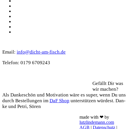
Facebook
Pinterest
YouTube
Instagram
Spotify
TikTok
WhatsApp
Kontakt
Email:
info@dicht-am-fisch.de
Tele­fon: 0179 6709243
Support
Gefällt Dir was
wir machen?
Als Dan­ke­schön und Moti­va­ti­on wäre es super, wenn Du uns
durch Bestel­lun­gen im
DaF Shop
unter­stüt­zen wür­dest. Dan­
ke und Petri, Sören
made with ❤ by
lutzlindemann.com
AGB
|
Datenschutz
|