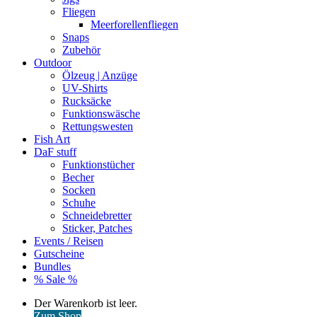
Fliegen
Meerforellenfliegen
Snaps
Zubehör
Outdoor
Ölzeug | Anzüge
UV-Shirts
Rucksäcke
Funktionswäsche
Rettungswesten
Fish Art
DaF stuff
Funktionstücher
Becher
Socken
Schuhe
Schneidebretter
Sticker, Patches
Events / Reisen
Gutscheine
Bundles
% Sale %
Warenkorb
Der Warenkorb ist leer.
ansehen
Zum Shop