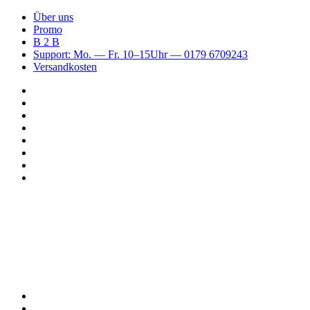
Über uns
Promo
B 2 B
Support: Mo. — Fr. 10–15Uhr — 0179 6709243
Versandkosten
Suchen
nach
WhatsApp
TikTok
Spotify
Instagram
YouTube
Pinterest
Facebook
Menü
Suchen