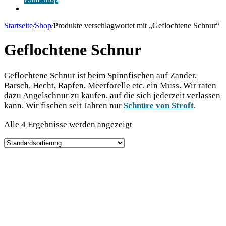
Anmelden
Startseite
/
Shop
/
Produkte verschlagwortet mit „Geflochtene Schnur“
Geflochtene Schnur
Gefloch­te­ne Schnur ist beim Spinn­fi­schen auf Zan­der,
Barsch, Hecht, Rap­fen, Meer­fo­rel­le etc. ein Muss. Wir raten
dazu Angel­schnur zu kau­fen, auf die sich jeder­zeit ver­las­sen
kann. Wir fischen seit Jah­ren nur
Schnü­re von Stroft
.
Alle 4 Ergebnisse werden angezeigt