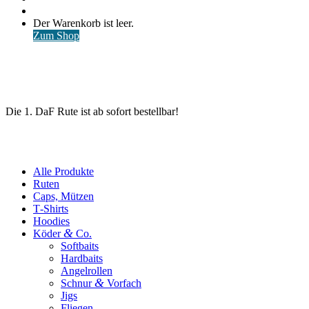
nach
Anmelden
Warenkorb
Der Warenkorb ist leer.
ansehen
Zum Shop
Die 1. DaF Rute ist ab sofort bestellbar!
Alle Produkte
Ruten
Caps, Mützen
T‑Shirts
Hoodies
&
Köder
Co.
Softbaits
Hardbaits
Angelrollen
&
Schnur
Vorfach
Jigs
Fliegen