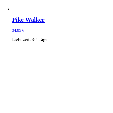
Pike Walker
34,95
€
Lieferzeit:
3-4 Tage
Dieses
Produkt
weist
mehrere
Varianten
auf.
Die
Optionen
können
auf
der
Produktseite
gewählt
werden