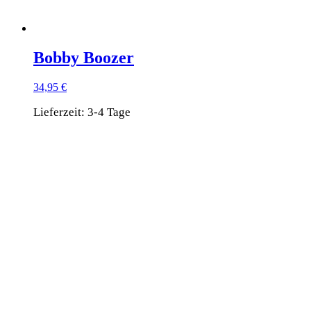
Bobby Boozer
34,95
€
Lieferzeit:
3-4 Tage
Dieses
Produkt
weist
mehrere
Varianten
auf.
Die
Optionen
können
auf
der
Produktseite
gewählt
werden