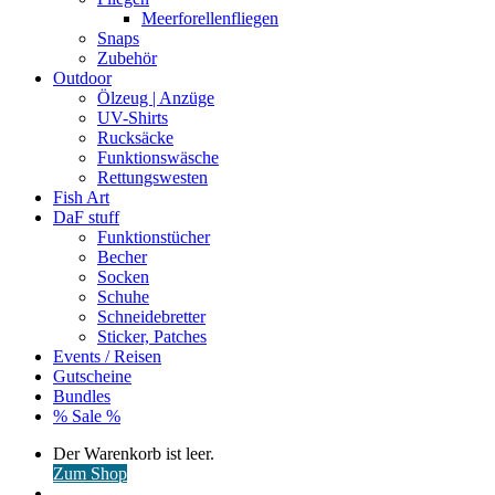
Meerforellenfliegen
Snaps
Zubehör
Outdoor
Ölzeug | Anzüge
UV-Shirts
Rucksäcke
Funktionswäsche
Rettungswesten
Fish Art
DaF stuff
Funktionstücher
Becher
Socken
Schuhe
Schneidebretter
Sticker, Patches
Events / Reisen
Gutscheine
Bundles
% Sale %
Warenkorb
Der Warenkorb ist leer.
ansehen
Zum Shop
Anmelden