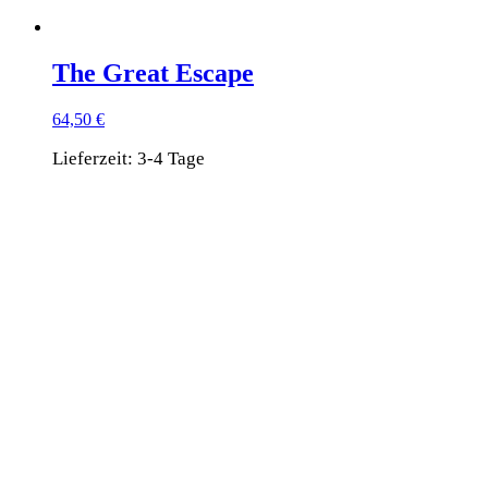
The Great Escape
64,50
€
Lieferzeit:
3-4 Tage
Dieses
Produkt
weist
mehrere
Varianten
auf.
Die
Optionen
können
auf
der
Produktseite
gewählt
werden