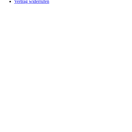
Vertrag widerrufen
Schaltfläche
"Zurück
zum
Anfang"