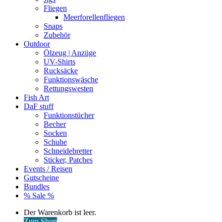
Fliegen
Meerforellenfliegen
Snaps
Zubehör
Outdoor
Ölzeug | Anzüge
UV-Shirts
Rucksäcke
Funktionswäsche
Rettungswesten
Fish Art
DaF stuff
Funktionstücher
Becher
Socken
Schuhe
Schneidebretter
Sticker, Patches
Events / Reisen
Gutscheine
Bundles
% Sale %
Warenkorb
Der Warenkorb ist leer.
ansehen
Zum Shop