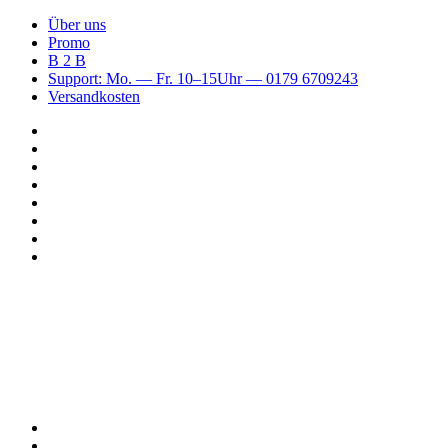
Über uns
Promo
B 2 B
Support: Mo. — Fr. 10–15Uhr — 0179 6709243
Versandkosten
Suchen
nach
WhatsApp
TikTok
Spotify
Instagram
YouTube
Pinterest
Facebook
Menü
Suchen