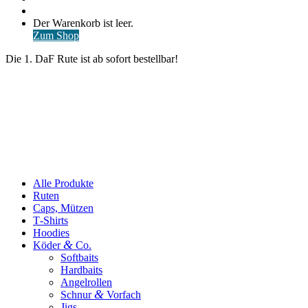
nach
Anmelden
Warenkorb
Der Warenkorb ist leer.
ansehen
Zum Shop
Die 1. DaF Rute ist ab sofort bestellbar!
Alle Produkte
Ruten
Caps, Mützen
T‑Shirts
Hoodies
&
Köder
Co.
Softbaits
Hardbaits
Angelrollen
&
Schnur
Vorfach
Jigs