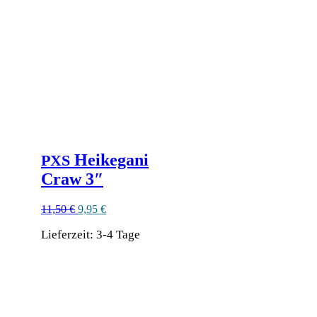
Heikegani
PXS
Craw 3″
Ursprünglicher
Aktueller
11,50
€
9,95
€
Preis
Preis
Lieferzeit:
war:
3-4 Tage
ist:
11,50 €
9,95 €.
Dieses
Produkt
weist
mehrere
Varianten