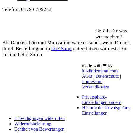
Tele­fon: 0179 6709243
Support
Gefällt Dir was
wir machen?
Als Dan­ke­schön und Moti­va­ti­on wäre es super, wenn Du uns
durch Bestel­lun­gen im
DaF Shop
unter­stüt­zen wür­dest. Dan­
ke und Petri, Sören
made with ❤ by
lutzlindemann.com
AGB
|
Datenschutz
|
Impressum
|
Versandkosten
Privatsphäre-
Einstellungen ändern
Historie der Privatsphäre-
Einstellungen
Einwilligungen widerrufen
Widerrufsbelehrung
Echtheit von Bewertungen