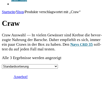
Anmelden
Startseite
/
Shop
/
Produkte verschlagwortet mit „Craw“
Craw
Craw Aus­wahl — In vie­len Gewäs­ser sind Kreb­se die bevor­
zug­te Nah­rung der Bar­sche. Daher emp­fiehlt es sich, immer
ein paar Craws in der Box zu haben. Den
Nays
35
soll­
CRD
test du auf jeden Fall mal testen.
Alle 3 Ergebnisse werden angezeigt
Angebot!