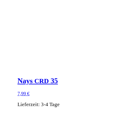
auf.
Die
Optionen
können
auf
der
Produktseite
gewählt
werden
Nays
35
CRD
7,99
€
Lieferzeit:
3-4 Tage
Dieses
Produkt
weist
mehrere