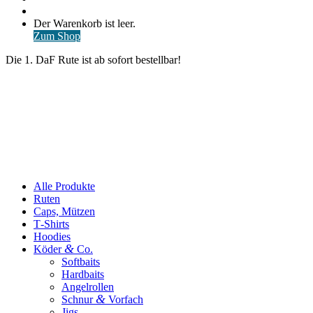
nach
Anmelden
Warenkorb
Der Warenkorb ist leer.
ansehen
Zum Shop
Die 1. DaF Rute ist ab sofort bestellbar!
Alle Produkte
Ruten
Caps, Mützen
T‑Shirts
Hoodies
&
Köder
Co.
Softbaits
Hardbaits
Angelrollen
&
Schnur
Vorfach
Jigs