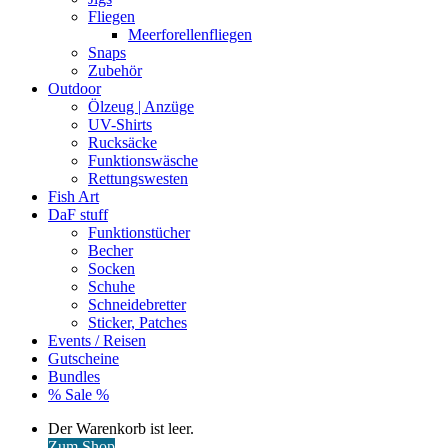
Fliegen
Meerforellenfliegen
Snaps
Zubehör
Outdoor
Ölzeug | Anzüge
UV-Shirts
Rucksäcke
Funktionswäsche
Rettungswesten
Fish Art
DaF stuff
Funktionstücher
Becher
Socken
Schuhe
Schneidebretter
Sticker, Patches
Events / Reisen
Gutscheine
Bundles
% Sale %
Warenkorb
Der Warenkorb ist leer.
ansehen
Zum Shop