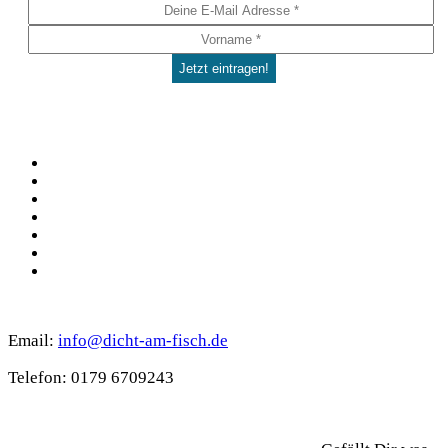
auf
der
Produktseite
gewählt
werden
Social
Facebook
Pinterest
YouTube
Instagram
Spotify
TikTok
WhatsApp
Kontakt
Email:
info@dicht-am-fisch.de
Tele­fon: 0179 6709243
Support