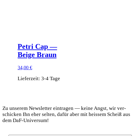
Produktseite
gewählt
werden
Petri Cap —
Beige Braun
34,00
€
Lieferzeit:
3-4 Tage
Dieses
Produkt
DaF Newsletter
weist
mehrere
Zu unse­rem News­let­ter ein­tra­gen — kei­ne Angst, wir ver­
Varianten
schi­cken Ihn eher sel­ten, dafür aber mit heis­sem Scheiß aus
auf.
dem DaF-Universum!
Die
Optionen
können