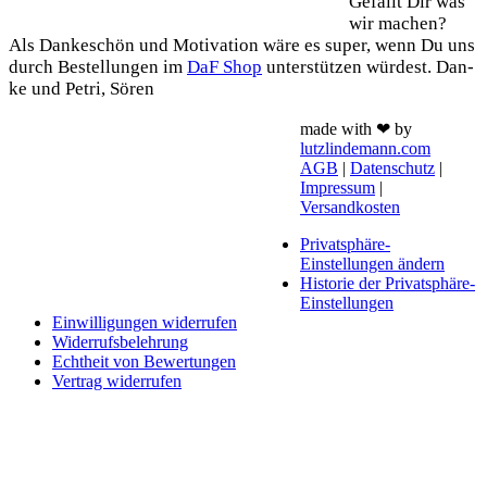
Gefällt Dir was
wir machen?
Als Dan­ke­schön und Moti­va­ti­on wäre es super, wenn Du uns
durch Bestel­lun­gen im
DaF Shop
unter­stüt­zen wür­dest. Dan­
ke und Petri, Sören
made with ❤ by
lutzlindemann.com
AGB
|
Datenschutz
|
Impressum
|
Versandkosten
Privatsphäre-
Einstellungen ändern
Historie der Privatsphäre-
Einstellungen
Einwilligungen widerrufen
Widerrufsbelehrung
Echtheit von Bewertungen
Vertrag widerrufen
Schaltfläche
"Zurück
zum
Anfang"