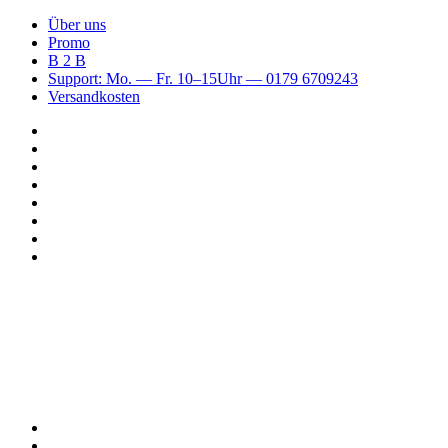
Über uns
Promo
B 2 B
Support: Mo. — Fr. 10–15Uhr — 0179 6709243
Versandkosten
Suchen
nach
WhatsApp
TikTok
Spotify
Instagram
YouTube
Pinterest
Facebook
Menü
Suchen