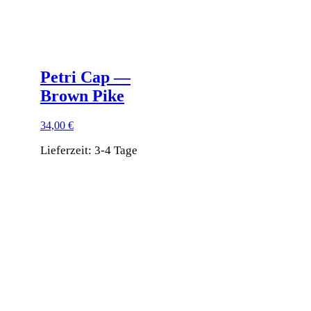
Petri Cap —
Brown Pike
34,00
€
Lieferzeit:
3-4 Tage
Dieses
Produkt
weist
mehrere
Varianten
auf.
Die
Optionen
können
auf
der