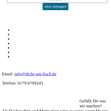
Social
Facebook
Pinterest
YouTube
Instagram
Spotify
TikTok
WhatsApp
Kontakt
Email:
info@dicht-am-fisch.de
Tele­fon: 0179 6709243
Support
Gefällt Dir was
wir machen?
Als Dan­ke­schön und Moti­va­ti­on wäre es super, wenn Du uns