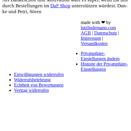
durch Bestel­lun­gen im
DaF Shop
unter­stüt­zen wür­dest. Dan­
ke und Petri, Sören
made with ❤ by
lutzlindemann.com
AGB
|
Datenschutz
|
Impressum
|
Versandkosten
Privatsphäre-
Einstellungen ändern
Historie der Privatsphäre-
Einstellungen
Einwilligungen widerrufen
Widerrufsbelehrung
Echtheit von Bewertungen
Vertrag widerrufen
Schaltfläche
"Zurück
zum
Anfang"