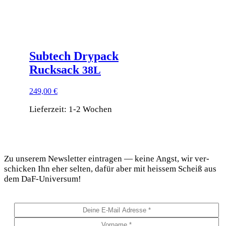
Subtech Drypack
Rucksack
38L
249,00
€
Lieferzeit:
1-2 Wochen
DaF Newsletter
Zu unse­rem News­let­ter ein­tra­gen — kei­ne Angst, wir ver­
schi­cken Ihn eher sel­ten, dafür aber mit heis­sem Scheiß aus
dem DaF-Universum!