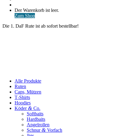
nach
Anmelden
Warenkorb
Der Warenkorb ist leer.
ansehen
Zum Shop
Die 1. DaF Rute ist ab sofort bestellbar!
Alle Produkte
Ruten
Caps, Mützen
T‑Shirts
Hoodies
&
Köder
Co.
Softbaits
Hardbaits
Angelrollen
&
Schnur
Vorfach
Jigs