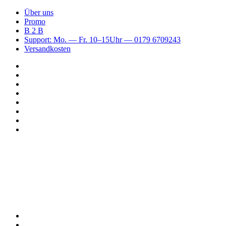
Über uns
Promo
B 2 B
Support: Mo. — Fr. 10–15Uhr — 0179 6709243
Versandkosten
Suchen
nach
WhatsApp
TikTok
Spotify
Instagram
YouTube
Pinterest
Facebook
Menü
Suchen