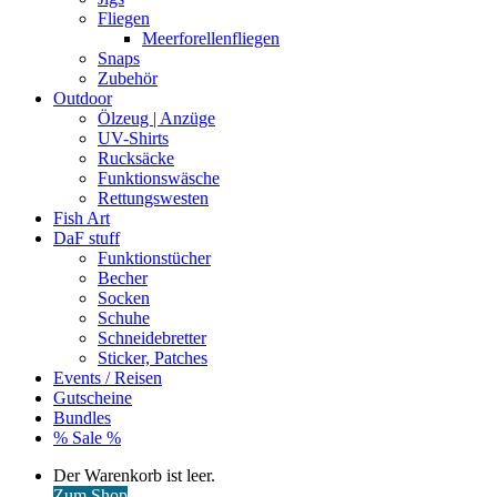
Fliegen
Meerforellenfliegen
Snaps
Zubehör
Outdoor
Ölzeug | Anzüge
UV-Shirts
Rucksäcke
Funktionswäsche
Rettungswesten
Fish Art
DaF stuff
Funktionstücher
Becher
Socken
Schuhe
Schneidebretter
Sticker, Patches
Events / Reisen
Gutscheine
Bundles
% Sale %
Warenkorb
Der Warenkorb ist leer.
ansehen
Zum Shop